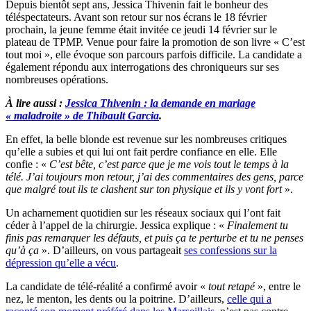
Depuis bientôt sept ans, Jessica Thivenin fait le bonheur des
téléspectateurs. Avant son retour sur nos écrans le 18 février
prochain, la jeune femme était invitée ce jeudi 14 février sur le
plateau de TPMP. Venue pour faire la promotion de son livre « C’est
tout moi », elle évoque son parcours parfois difficile. La candidate a
également répondu aux interrogations des chroniqueurs sur ses
nombreuses opérations.
À lire aussi :
Jessica Thivenin : la demande en mariage
« maladroite » de Thibault Garcia
.
En effet, la belle blonde est revenue sur les nombreuses critiques
qu’elle a subies et qui lui ont fait perdre confiance en elle. Elle
confie : «
C’est bête, c’est parce que je me vois tout le temps à la
télé. J’ai toujours mon retour, j’ai des commentaires des gens, parce
que malgré tout ils te clashent sur ton physique et ils y vont fort
».
Un acharnement quotidien sur les réseaux sociaux qui l’ont fait
céder à l’appel de la chirurgie. Jessica explique : «
Finalement tu
finis pas remarquer les défauts, et puis ça te perturbe et tu ne penses
qu’à ça
». D’ailleurs, on vous partageait
ses confessions sur la
dépression qu’elle a vécu
.
La candidate de télé-réalité a confirmé avoir «
tout retapé
», entre le
nez, le menton, les dents ou la poitrine. D’ailleurs,
celle qui a