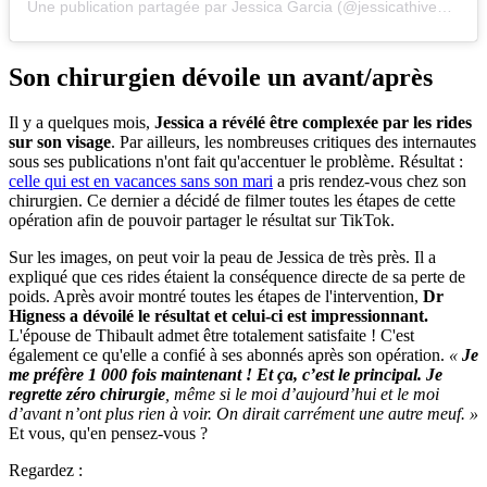
Une publication partagée par Jessica Garcia (@jessicathivenin)
Son chirurgien dévoile un avant/après
Il y a quelques mois,
Jessica a révélé être complexée par les rides
sur son visage
. Par ailleurs, les nombreuses critiques des internautes
sous ses publications n'ont fait qu'accentuer le problème. Résultat :
celle qui est en vacances sans son mari
a pris rendez-vous chez son
chirurgien. Ce dernier a décidé de filmer toutes les étapes de cette
opération afin de pouvoir partager le résultat sur TikTok.
Sur les images, on peut voir la peau de Jessica de très près. Il a
expliqué que ces rides étaient la conséquence directe de sa perte de
poids. Après avoir montré toutes les étapes de l'intervention,
Dr
Higness a dévoilé le résultat et celui-ci est impressionnant.
L'épouse de Thibault admet être totalement satisfaite ! C'est
également ce qu'elle a confié à ses abonnés après son opération.
«
Je
me préfère 1 000 fois maintenant ! Et ça, c’est le principal. Je
regrette zéro chirurgie
, même si le moi d’aujourd’hui et le moi
d’avant n’ont plus rien à voir. On dirait carrément une autre meuf. »
Et vous, qu'en pensez-vous ?
Regardez :