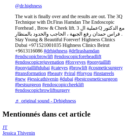
@dr.highness
The wait is finally over and the results are out. The 3Q
Technique with Dr.Firas Hamdan The Endoscopic
Forehead , Brow & Cheek lift. عملية ال 3Q مع الدكتور
فراس حمدان رفع الجبهة ، الحاجب والخدود بالمنظار .
Stay Young & Beautiful Forever! Highness Clinics
Dubai +971521001035 Highness Clinics Beirut
+9613116086
#drhighness
#drfirashamdan
#endscopicbrowlift
#endoscopicforeheadlift
#endoscopicrejuvenation
#foxyeyes
#ponytaillift
#ponytailliftdubai
#cateyes
#browlift
#cosmeticsurgery
#transformation
#beauty
#viral
#foryou
#instareels
#new
#jessicathivenin
#dubai
#bestcosmeticsurgeon
#bestsurgeon
#endoscopiccheeklift
#endoscopicbrowliftsurgery
♬ original sound - Drhighness
Mentionnés dans cet article
JT
Jessica Thivenin