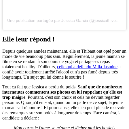
Une publication partagée par Jessica Garcia (@jessicathivenin)
Elle leur répond !
Depuis quelques années maintenant, elle et Thibaut ont opté pour un
mode de vie beaucoup plus sain. Régulièrement, la jeune maman se
filme en se rendant à son cours de yoga et partage ses repas
totalement healthy. D'ailleurs,
celle qui a défendu Milla Jasmine
a
confié avoir totalement arrêté l'alcool et n'a pas fumé depuis très
longtemps. Un sujet qui lui donne le sourire !
Tout ça fait que Jessica a perdu du poids.
Sauf que de nombreux
internautes commentent ses photos en lui rappelant qu'elle est
trop maigre
. Pourtant, c'est son choix et cela ne devrait regarder
personne. Quoiqu'il en soit, quand on lui parle de ce sujet, la jeune
maman sait répondre ! Et pour cause, elle n'en peut plus de recevoir
des remarques sur son poids à longueur de temps. Face caméra, la
candidate a déclaré :
Mon corps je l'aime, je m'aime et lâchez moi les baskets