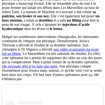
physique a beaucoup évolué. Elle ne ressemble plus du tout à la
jeune femme qui faisait ses débuts dans
Les Marseillais
au bras de
Julien Tanti. La maman de Maylone et Leewane a fait refaire
sa
poitrine, son fessier et son nez.
Elle s’est également fait poser
un
faux menton,
a refait sa
dentition
et a subi
un lifting
pour tirer la
peau de son visage. À cela s’ajoutent les
injections d’acide
hyaluronique
dans les lèvres et
le botox.
Malgré ses nombreuses interventions chirurgicales, les internautes
continuent de critiquer son physique. Dernièrement, Jessica
Thivenin a dévoilé le résultat de sa dernière opération. Son
chirurgien le Dr Higness a dévoilé
une vidéo avant/après lui avoir
fait un lifting
. La Marseillaise est très satisfaite du résultat. En effet,
cette opération lui a permis de supprimer des rides au coin des joues
qui la complexaient. Mais à peine remise de sa dernière opération,
elle envisage déjà d’en faire une autre.
Son physique compte
énormément pour Jessica mais, surtout, ce qu'elle veut c'est se sentir
bien dans son corps. S'il faut faire d'autres opérations pour ça, elle
n'hésitera pas.