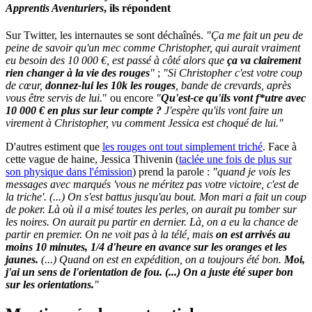
Apprentis Aventuriers
, ils répondent
Sur Twitter, les internautes se sont déchaînés.
"Ça me fait un peu de
peine de savoir qu'un mec comme Christopher, qui aurait vraiment
eu besoin des 10 000 €, est passé à côté alors que
ça va clairement
rien changer à la vie des rouges
"
;
"Si Christopher c'est votre coup
de cœur,
donnez-lui les 10k les rouges
, bande de crevards, après
vous être servis de lui.
" ou encore
"
Qu'est-ce qu'ils vont f*utre avec
10 000 € en plus sur leur compte ?
J'espère qu'ils vont faire un
virement à Christopher, vu comment Jessica est choqué de lui."
D'autres estiment que
les rouges ont tout simplement triché
. Face à
cette vague de haine, Jessica Thivenin (
taclée une fois de plus sur
son physique dans l'émission
) prend la parole :
"quand je vois les
messages avec marqués 'vous ne méritez pas votre victoire, c'est de
la triche'. (...) On s'est battus jusqu'au bout. Mon mari a fait un coup
de poker. Là où il a misé toutes les perles, on aurait pu tomber sur
les noires. On aurait pu partir en dernier. Là, on a eu la chance de
partir en premier. On ne voit pas à la télé, mais
on est arrivés au
moins 10 minutes, 1/4 d'heure en avance sur les oranges et les
jaunes.
(...) Quand on est en expédition, on a toujours été bon.
Moi,
j'ai un sens de l'orientation de fou. (...) On a juste été super bon
sur les orientations.
"