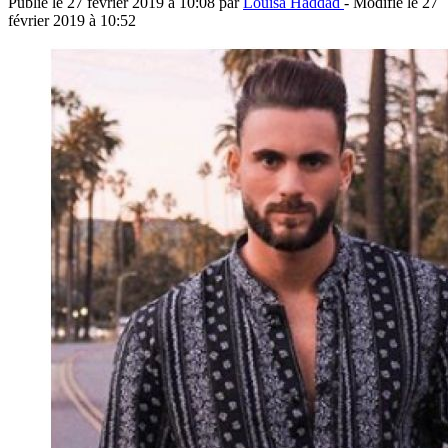
Publié le
27 février 2019 à 10:08
par
Louisa Haddad
- Modifié le
27
février 2019 à 10:52