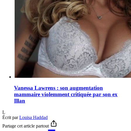
Vanessa Lawrens : son augmentation
mammaire violemment critiquée par son ex
Illan
L
Écrit par
Louisa Haddad
Partage cet article partout