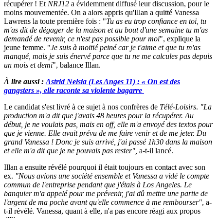
récupérer ! Et
NRJ12
a évidemment diffusé leur discussion, pour le
moins mouvementée. On a alors appris qu'Illan a quitté Vanessa
Lawrens la toute première fois : "
Tu as eu trop confiance en toi, tu
m'as dit de dégager de la maison et au bout d'une semaine tu m'as
demandé de revenir, ce n'est pas possible pour moi
", explique la
jeune femme. "
Je suis à moitié peiné car je t'aime et que tu m'as
manqué, mais je suis énervé parce que tu ne me calcules pas depuis
un mois et demi
", balance Illan.
À lire aussi :
Astrid Nelsia (Les Anges 11) : « On est des
gangsters », elle raconte sa violente bagarre
Le candidat s'est livré à ce sujet à nos confrères de
Télé-Loisirs
.
"La
production m'a dit que j'avais 48 heures pour la récupérer. Au
début, je ne voulais pas, mais en off, elle m'a envoyé des textos pour
que je vienne. Elle avait prévu de me faire venir et de me jeter. Du
grand Vanessa ! Donc je suis arrivé, j'ai passé 1h30 dans la maison
et elle m'a dit que je ne pouvais pas rester",
a-t-il lancé.
Illan a ensuite révélé pourquoi il était toujours en contact avec son
ex.
"Nous avions une société ensemble et Vanessa a vidé le compte
commun de l'entreprise pendant que j'étais à Los Angeles. Le
banquier m'a appelé pour me prévenir, j'ai dû mettre une partie de
l'argent de ma poche avant qu'elle commence à me rembourser"
, a-
t-il révélé. Vanessa, quant à elle, n'a pas encore réagi aux propos