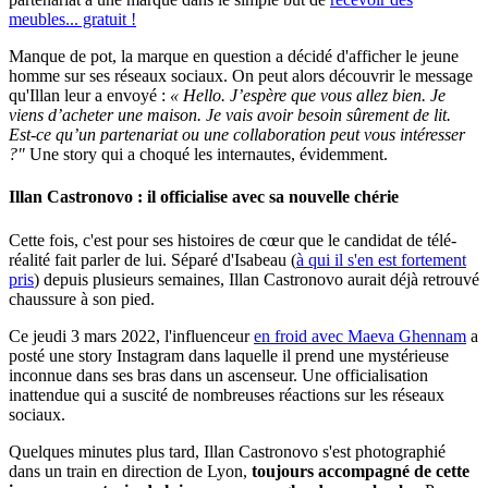
meubles... gratuit !
Manque de pot, la marque en question a décidé d'afficher le jeune
homme sur ses réseaux sociaux. On peut alors découvrir le message
qu'Illan leur a envoyé :
« Hello. J’espère que vous allez bien. Je
viens d’acheter une maison. Je vais avoir besoin sûrement de lit.
Est-ce qu’un partenariat ou une collaboration peut vous intéresser
?"
Une story qui a choqué les internautes, évidemment.
Illan Castronovo : il officialise avec sa nouvelle chérie
Cette fois, c'est pour ses histoires de cœur que le candidat de télé-
réalité fait parler de lui. Séparé d'Isabeau (
à qui il s'en est fortement
pris
) depuis plusieurs semaines, Illan Castronovo aurait déjà retrouvé
chaussure à son pied.
Ce jeudi 3 mars 2022, l'influenceur
en froid avec Maeva Ghennam
a
posté une story Instagram dans laquelle il prend une mystérieuse
inconnue dans ses bras dans un ascenseur. Une officialisation
inattendue qui a suscité de nombreuses réactions sur les réseaux
sociaux.
Quelques minutes plus tard, Illan Castronovo s'est photographié
dans un train en direction de Lyon,
toujours accompagné de cette