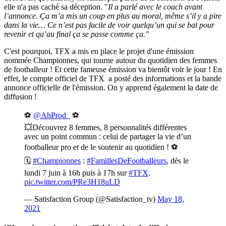
elle n'a pas caché sa déception. "
Il a parlé avec le coach avant
l’annonce. Ça m’a mis un coup en plus au moral, même s’il y a pire
dans la vie… Ce n’est pas facile de voir quelqu’un qui se bat pour
revenir et qu’au final ça se passe comme ça."
C'est pourquoi, TFX a mis en place le projet d'une émission
nommée Championnes, qui tourne autour du quotidien des femmes
de footballeur ! Et cette fameuse émission va bientôt voir le jour ! En
effet, le compte officiel de TFX a posté des informations et la bande
annonce officielle de l'émission. On y apprend également la date de
diffusion !
⚽️
@AhProd_
⚽️
💥Découvrez 8 femmes, 8 personnalités différentes
avec un point commun : celui de partager la vie d’un
footballeur pro et de le soutenir au quotidien ! ⚽️
🗓
#Championnes
:
#FamillesDeFootballeurs
, dès le
lundi 7 juin à 16h puis à 17h sur
#TFX
.
pic.twitter.com/PRe3H18uLD
— Satisfaction Group (@Satisfaction_tv)
May 18,
2021