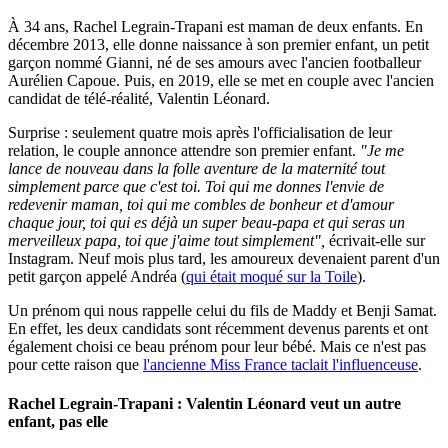
À 34 ans, Rachel Legrain-Trapani est maman de deux enfants. En
décembre 2013, elle donne naissance à son premier enfant, un petit
garçon nommé Gianni, né de ses amours avec l'ancien footballeur
Aurélien Capoue. Puis, en 2019, elle se met en couple avec l'ancien
candidat de télé-réalité, Valentin Léonard.
Surprise : seulement quatre mois après l'officialisation de leur
relation, le couple annonce attendre son premier enfant.
"Je me
lance de nouveau dans la folle aventure de la maternité tout
simplement parce que c'est toi. Toi qui me donnes l'envie de
redevenir maman, toi qui me combles de bonheur et d'amour
chaque jour, toi qui es déjà un super beau-papa et qui seras un
merveilleux papa, toi que j'aime tout simplement",
écrivait-elle sur
Instagram. Neuf mois plus tard, les amoureux devenaient parent d'un
petit garçon appelé Andréa (
qui était moqué sur la Toile
).
Un prénom qui nous rappelle celui du fils de Maddy et Benji Samat.
En effet, les deux candidats sont récemment devenus parents et ont
également choisi ce beau prénom pour leur bébé. Mais ce n'est pas
pour cette raison que
l'ancienne Miss France taclait l'influenceuse
.
Rachel Legrain-Trapani : Valentin Léonard veut un autre
enfant, pas elle