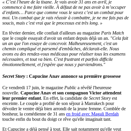
« C’est l’heure de la tisane. Je vais avoir 31 ans en avril, je
commence à me faire vieille. À défaut de ne pas avoir à m’occuper
d’enfants… Parce que comme vous le savez c’est un combat pour
moi. Un combat que je vais réussir à combattre, je ne me fais pas de
soucis, mais c’est vrai que le processus est très long. »
En février dernier, elle confiait d'ailleurs au magazine
Paris Match
que le couple essayait d'avoir un enfant depuis déjà un an.
"Cela fait
un an que l'on essaye de concevoir. Malheureusement, c'est un
chemin compliqué et parsemé d'embûches, déclarait-elle. Nous
avons eu des rendez-vous médicaux pour réaliser tous les examens
nécessaires, et tout va bien. C'est frustrant et parfois difficile
émotionnellement, et j'espère que nous y parviendrons."
Secret Story
: Capucine Anav annonce sa première grossesse
Ce vendredi 17 juin, le magazine
Public
a révélé l'heureuse
nouvelle.
Capucine Anav et son compagnon Victor attendent
leur premier enfant
. En effet, la candidate de
Secret Story
est
enceinte. Le couple a profité de son séjour à Marrakech pour
dévoiler le ventre déjà bien arrondi de la jeune femme. Comblée de
bonheur, la comédienne de 31 ans
en froid avec Magali Berdah
touche enfin du bout du doigt ce rêve qu'elle imaginait tant.
Et Capucine a déjà pensé à tout. Elle sait notamment qu'elle veut