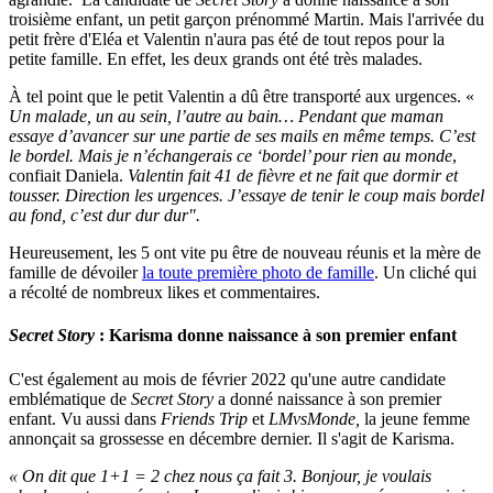
troisième enfant, un petit garçon prénommé Martin. Mais l'arrivée du
petit frère d'Eléa et Valentin n'aura pas été de tout repos pour la
petite famille. En effet, les deux grands ont été très malades.
À tel point que le petit Valentin a dû être transporté aux urgences. «
Un malade, un au sein, l’autre au bain… Pendant que maman
essaye d’avancer sur une partie de ses mails en même temps. C’est
le bordel. Mais je n’échangerais ce ‘bordel’ pour rien au monde
,
confiait Daniela.
Valentin fait 41 de fièvre et ne fait que dormir et
tousser. Direction les urgences. J’essaye de tenir le coup mais bordel
au fond, c’est dur dur dur".
Heureusement, les 5 ont vite pu être de nouveau réunis et la mère de
famille de dévoiler
la toute première photo de famille
. Un cliché qui
a récolté de nombreux likes et commentaires.
Secret Story
: Karisma donne naissance à son premier enfant
C'est également au mois de février 2022 qu'une autre candidate
emblématique de
Secret Story
a donné naissance à son premier
enfant. Vu aussi dans
Friends Trip
et
LMvsMonde,
la jeune femme
annonçait sa grossesse en décembre dernier. Il s'agit de Karisma.
« On dit que 1+1 = 2 chez nous ça fait 3. Bonjour, je voulais