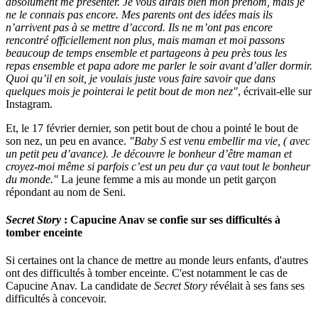
absolument me présenter. Je vous dirais bien mon prénom, mais je
ne le connais pas encore. Mes parents ont des idées mais ils
n’arrivent pas à se mettre d’accord. Ils ne m’ont pas encore
rencontré officiellement non plus, mais maman et moi passons
beaucoup de temps ensemble et partageons à peu près tous les
repas ensemble et papa adore me parler le soir avant d’aller dormir.
Quoi qu’il en soit, je voulais juste vous faire savoir que dans
quelques mois je pointerai le petit bout de mon nez"
, écrivait-elle sur
Instagram.
Et, le 17 février dernier, son petit bout de chou a pointé le bout de
son nez, un peu en avance.
"Baby S est venu embellir ma vie, ( avec
un petit peu d’avance). Je découvre le bonheur d’être maman et
croyez-moi même si parfois c’est un peu dur ça vaut tout le bonheur
du monde."
La jeune femme a mis au monde un petit garçon
répondant au nom de Seni.
Secret Story
: Capucine Anav se confie sur ses difficultés à
tomber enceinte
Si certaines ont la chance de mettre au monde leurs enfants, d'autres
ont des difficultés à tomber enceinte. C'est notamment le cas de
Capucine Anav. La candidate de
Secret Story
révélait à ses fans ses
difficultés à concevoir.