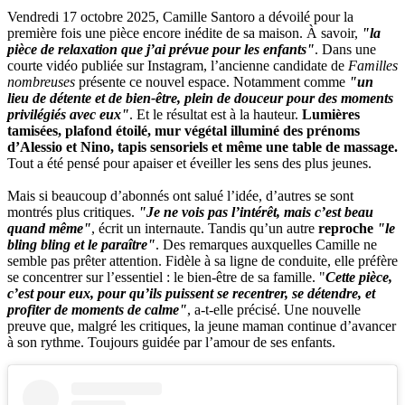
Vendredi 17 octobre 2025, Camille Santoro a dévoilé pour la
première fois une pièce encore inédite de sa maison. À savoir,
"la
pièce de relaxation que j’ai prévue pour les enfants"
. Dans une
courte vidéo publiée sur Instagram, l’ancienne candidate de
Familles
nombreuses
présente ce nouvel espace. Notamment comme
"un
lieu de détente et de bien-être, plein de douceur pour des moments
privilégiés avec eux"
. Et le résultat est à la hauteur.
Lumières
tamisées, plafond étoilé, mur végétal illuminé des prénoms
d’Alessio et Nino, tapis sensoriels et même une table de massage.
Tout a été pensé pour apaiser et éveiller les sens des plus jeunes.
Mais si beaucoup d’abonnés ont salué l’idée, d’autres se sont
montrés plus critiques.
"Je ne vois pas l’intérêt, mais c’est beau
quand même"
, écrit un internaute. Tandis qu’un autre
reproche
"le
bling bling et le paraître"
. Des remarques auxquelles Camille ne
semble pas prêter attention. Fidèle à sa ligne de conduite, elle préfère
se concentrer sur l’essentiel : le bien-être de sa famille. "
Cette pièce,
c’est pour eux, pour qu’ils puissent se recentrer, se détendre, et
profiter de moments de calme"
, a-t-elle précisé. Une nouvelle
preuve que, malgré les critiques, la jeune maman continue d’avancer
à son rythme. Toujours guidée par l’amour de ses enfants.