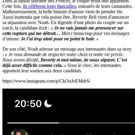
Dans la saison suivante des
Princes,
le couple refait une apparition.
Cette fois,
ils célèbrent leurs fiançailles
, entourés de leurs camarades.
Malheureusement, la belle histoire d'amour vient de prendre fin.
Aussi inattendu que cela puisse être, Beverly Bell vient d'annoncer
sa séparation avec Noah. En légende d'une photo du couple sur un
yatch, la candidate écrit :
«
Je ne vais jamais me prononcer sur
cette rupture qui me détruit…
Merci beaucoup pour vos messages
d’amour.
Je l’ai trop aimé pour ne point le haïr.
»
De son côté, Noah adresse un message aux internautes dans sa story
:
« Je vous demande de respecter notre choix et notre vie privée.
Nous avons décidé,
Beverly et moi-même, de nous séparer. C’est
déjà assez difficile comme cela.
»
Sous le choc, les internautes
apportent leur soutien aux deux candidats.
https://www.instagram.com/p/CkOuJoEMdrS/