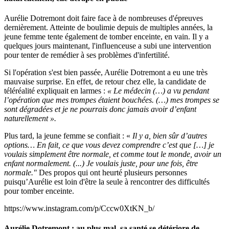
Aurélie Dotremont doit faire face à de nombreuses d'épreuves
dernièrement. Atteinte de boulimie depuis de multiples années, la
jeune femme tente également de tomber enceinte, en vain. Il y a
quelques jours maintenant, l'influenceuse a subi une intervention
pour tenter de remédier à ses problèmes d'infertilité.
Si l'opération s'est bien passée, Aurélie Dotremont a eu une très
mauvaise surprise. En effet, de retour chez elle, la candidate de
téléréalité expliquait en larmes :
« Le médecin (…) a vu pendant
l’opération que mes trompes étaient bouchées. (…) mes trompes se
sont dégradées et je ne pourrais donc jamais avoir d’enfant
naturellement ».
Plus tard, la jeune femme se confiait : «
Il y a, bien sûr d’autres
options… En fait, ce que vous devez comprendre c’est que […] je
voulais simplement être normale, et comme tout le monde, avoir un
enfant normalement. (...) Je voulais juste, pour une fois, être
normale."
Des propos qui ont heurté plusieurs personnes
puisqu’Aurélie est loin d'être la seule à rencontrer des difficultés
pour tomber enceinte.
https://www.instagram.com/p/Cccw0XtKN_b/
Aurélie Dotremont : au plus mal, sa santé se détériore de