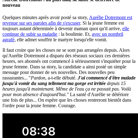
nouveau
Quelques minutes après avoir posté sa story,
Aurélie Dotremont est
revenue sur ses paroles afin de s'excuser
. Si la jeune femme est
toujours autant déterminée à devenir maman quoi qu'il arrive,
elle
continue de subir sa maladie
: la boulimie. Et,
avec un nombril
agrafé
, elle admet souffrir le martyre lorsqu'elle vomit.
Il faut croire que les choses ne se sont pas arrangées depuis. Alors
qu'Aurélie Dotremont a disparu des réseaux sociaux ces dernières
heures, ses abonnés ont commencé à sérieusement s'inquiéter pour la
jeune femme. Dans sa story, la candidate a ainsi posté un simple
message pour donner de ses nouvelles. Des nouvelles peu
rassurantes... "
Pardon
, a-t-elle débuté.
J'ai commencé d'être malade
jusqu'à vomir du sang tellement ma gorge est irritée
depuis 15
heures jusqu'à maintenant. Même de l'eau ça ne passait pas. Voilà
pour mon absence d'aujourd'hui."
La santé d'Aurélie se détériore
une fois de plus... On espère que les choses rentreront bientôt dans
l'ordre pour la jeune femme. Courage.