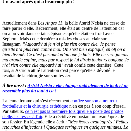
Un avant après qui a beaucoup plu !
Actuellement dans
Les
Anges 11
, la belle Astrid Nelsia ne cesse de
faire parler d'elle. Récemment, elle était au centre de l'attention car
on a pu voir dans certains épisodes qu'elle était en froid avec
Sephora. Mais cette dernière a mis les choses au clair sur
Instagram.
"Aujourd’hui je n’ai plus rien contre elle. Je pense
qu’elle n’a plus rien contre moi. On s’est bien expliqué, en off on a
bien discuté. Ce n’est pas quelqu’un que je hais. Elle ne sera jamais
ma grande copine, mais par respect je lui dirais toujours bonjour. Je
n’ai rien contre elle aujourd’hui"
avait confié cette dernière. Cette
fois, si Astrid a attiré l'attention c'est parce qu'elle a dévoilé le
résultat de la chirurgie sur son fessier.
À lire aussi :
Astrid Nelsia : elle change radicalement de look et ne
ressemble plus du tout à ça !
La jeune femme qui s'est récemment
confiée sur son amoureux
footballeur et la chirurgie esthétique
n'en est pas à son coup d'essai.
Par ailleurs,
ce n'est pas la première fois qu'elle a posté des photos
d'elle, les fesses à l'air
. Elle a récidivé en postant un avant/après de
son fessier. En légende elle a écrit :
"Mes fesses avant/après ! Petites
retouches d’injections ! Quelques seringues en quelques minutes. Le