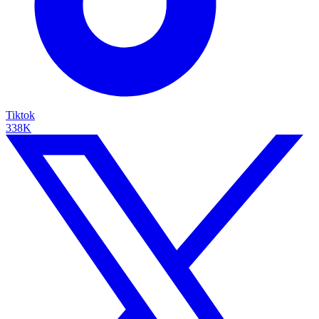
Tiktok
338K