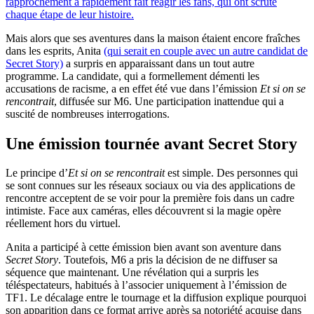
rapprochement a rapidement fait réagir les fans, qui ont scruté
chaque étape de leur histoire.
Mais alors que ses aventures dans la maison étaient encore fraîches
dans les esprits, Anita
(qui serait en couple avec un autre candidat de
Secret Story)
a surpris en apparaissant dans un tout autre
programme. La candidate, qui a formellement démenti les
accusations de racisme, a en effet été vue dans l’émission
Et si on se
rencontrait
, diffusée sur M6. Une participation inattendue qui a
suscité de nombreuses interrogations.
Une émission tournée avant Secret Story
Le principe d’
Et si on se rencontrait
est simple. Des personnes qui
se sont connues sur les réseaux sociaux ou via des applications de
rencontre acceptent de se voir pour la première fois dans un cadre
intimiste. Face aux caméras, elles découvrent si la magie opère
réellement hors du virtuel.
Anita a participé à cette émission bien avant son aventure dans
Secret Story
. Toutefois, M6 a pris la décision de ne diffuser sa
séquence que maintenant. Une révélation qui a surpris les
téléspectateurs, habitués à l’associer uniquement à l’émission de
TF1. Le décalage entre le tournage et la diffusion explique pourquoi
son apparition dans ce format arrive après sa notoriété acquise dans