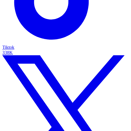
Tiktok
338K