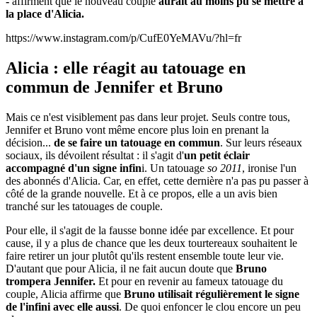
-
affirment que le nouveau couple
aurait au moins pu se mettre à
la place d'Alicia.
https://www.instagram.com/p/CufE0YeMAVu/?hl=fr
Alicia : elle réagit au tatouage en
commun de Jennifer et Bruno
Mais ce n'est visiblement pas dans leur projet. Seuls contre tous,
Jennifer et Bruno vont même encore plus loin en prenant la
décision...
de se faire un tatouage en commun
. Sur leurs réseaux
sociaux, ils dévoilent résultat : il s'agit d'
un petit éclair
accompagné d'un signe infin
i. Un tatouage
so 2011
, ironise l'un
des abonnés d'Alicia. Car, en effet, cette dernière n'a pas pu passer à
côté de la grande nouvelle. Et à ce propos, elle a un avis bien
tranché sur les tatouages de couple.
Pour elle, il s'agit de la fausse bonne idée par excellence. Et pour
cause, il y a plus de chance que les deux tourtereaux souhaitent le
faire retirer un jour plutôt qu'ils restent ensemble toute leur vie.
D'autant que pour Alicia, il ne fait aucun doute que
Bruno
trompera Jennifer.
Et pour en revenir au fameux tatouage du
couple, Alicia affirme que
Bruno utilisait régulièrement le signe
de l'infini avec elle aussi
. De quoi enfoncer le clou encore un peu