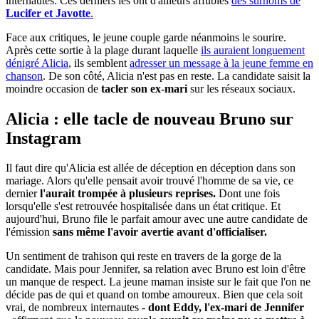
internautes. Ces derniers les ont d'ailleurs affublés
des surnoms de
Lucifer et Javotte
.
Face aux critiques, le jeune couple garde néanmoins le sourire.
Après cette sortie à la plage durant laquelle
ils auraient longuement
dénigré Alicia
, ils semblent
adresser un message à la jeune femme en
chanson
. De son côté, Alicia n'est pas en reste. La candidate saisit la
moindre occasion de
tacler son ex-mari
sur les réseaux sociaux.
Alicia : elle tacle de nouveau Bruno sur
Instagram
Il faut dire qu'Alicia est allée de déception en déception dans son
mariage. Alors qu'elle pensait avoir trouvé l'homme de sa vie, ce
dernier
l'aurait trompée à plusieurs reprises.
Dont une fois
lorsqu'elle s'est retrouvée hospitalisée dans un état critique. Et
aujourd'hui, Bruno file le parfait amour avec une autre candidate de
l'émission
sans même l'avoir avertie avant d'officialiser.
Un sentiment de trahison qui reste en travers de la gorge de la
candidate. Mais pour Jennifer, sa relation avec Bruno est loin d'être
un manque de respect. La jeune maman insiste sur le fait que l'on ne
décide pas de qui et quand on tombe amoureux. Bien que cela soit
vrai, de nombreux internautes -
dont Eddy, l'ex-mari de Jennifer