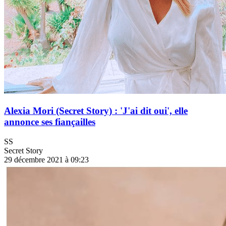
Alexia Mori (Secret Story) : 'J'ai dit oui', elle
annonce ses fiançailles
SS
Secret Story
29 décembre 2021 à 09:23