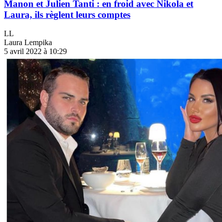
Manon et Julien Tanti : en froid avec Nikola et
Laura, ils règlent leurs comptes
LL
Laura Lempika
5 avril 2022 à 10:29