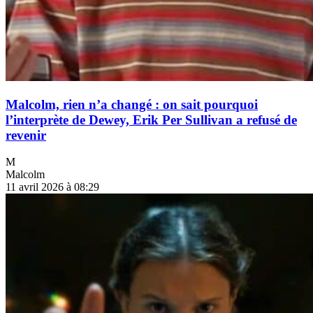
Malcolm, rien n’a changé : on sait pourquoi
l’interprète de Dewey, Erik Per Sullivan a refusé de
revenir
M
Malcolm
11 avril 2026 à 08:29