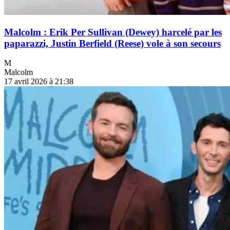
Malcolm : Erik Per Sullivan (Dewey) harcelé par les
paparazzi, Justin Berfield (Reese) vole à son secours
M
Malcolm
17 avril 2026 à 21:38