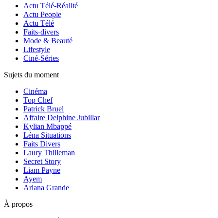
Actu Télé-Réalité
Actu People
Actu Télé
Faits-divers
Mode & Beauté
Lifestyle
Ciné-Séries
Sujets du moment
Cinéma
Top Chef
Patrick Bruel
Affaire Delphine Jubillar
Kylian Mbappé
Léna Situations
Faits Divers
Laury Thilleman
Secret Story
Liam Payne
Ayem
Ariana Grande
À propos