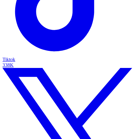
Tiktok
338K