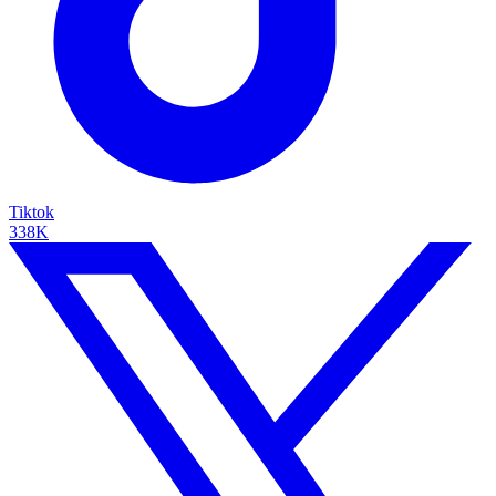
Tiktok
338K