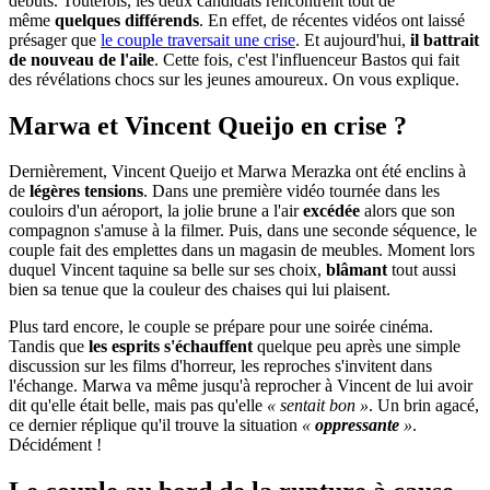
débuts. Toutefois, les deux candidats rencontrent tout de
même
quelques différends
. En effet, de récentes vidéos ont laissé
présager que
le couple traversait une crise
. Et aujourd'hui,
il battrait
de nouveau de l'aile
. Cette fois, c'est l'influenceur Bastos qui fait
des révélations chocs sur les jeunes amoureux. On vous explique.
Marwa et Vincent Queijo en crise ?
Dernièrement, Vincent Queijo et Marwa Merazka ont été enclins à
de
légères tensions
. Dans une première vidéo tournée dans les
couloirs d'un aéroport, la jolie brune a l'air
excédée
alors que son
compagnon s'amuse à la filmer. Puis, dans une seconde séquence, le
couple fait des emplettes dans un magasin de meubles. Moment lors
duquel Vincent taquine sa belle sur ses choix,
blâmant
tout aussi
bien sa tenue que la couleur des chaises qui lui plaisent.
Plus tard encore, le couple se prépare pour une soirée cinéma.
Tandis que
les esprits s'échauffent
quelque peu après une simple
discussion sur les films d'horreur, les reproches s'invitent dans
l'échange. Marwa va même jusqu'à reprocher à Vincent de lui avoir
dit qu'elle était belle, mais pas qu'elle
« sentait bon »
. Un brin agacé,
ce dernier réplique qu'il trouve la situation
«
oppressante
»
.
Décidément !