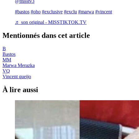
@misstv3
#bastos
#oho
#exclusive
#exclu
#marwa
#vincent
♬ son original - MISSTIKTOK.TV
Mentionnés dans cet article
B
Bastos
MM
Marwa Merazka
VQ
Vincent queijo
À lire aussi