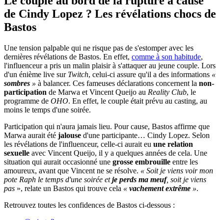
Le couple au bord de la rupture à cause
de Cindy Lopez ? Les révélations chocs de
Bastos
Une tension palpable qui ne risque pas de s'estomper avec les
dernières révélations de Bastos. En effet,
comme à son habitude
,
l'influenceur a pris un malin plaisir à s'attaquer au jeune couple. Lors
d'un énième live sur
Twitch
, celui-ci assure qu'il a des informations
«
sombres
»
à balancer. Ces fameuses déclarations concernent la
non-
participation
de Marwa et Vincent Queijo au
Reality Club
, le
programme de
OHO
. En effet, le couple était prévu au casting, au
moins le temps d'une soirée.
Participation qui n'aura jamais lieu. Pour cause, Bastos affirme que
Marwa aurait été
jalouse
d'une participante… Cindy Lopez. Selon
les révélations de l'influenceur, celle-ci aurait eu
une relation
sexuelle
avec Vincent Queijo, il y a quelques années de cela. Une
situation qui aurait occasionné une
grosse embrouille
entre les
amoureux, avant que Vincent ne se résolve.
« Soit je viens voir mon
pote Raph le temps d'une soirée et
je perds ma meuf
, soit je viens
pas
», relate un Bastos qui trouve cela
«
vachement extrême
»
.
Retrouvez toutes les confidences de Bastos ci-dessous :