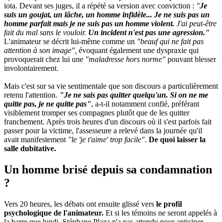
iota. Devant ses juges, il a répété sa version avec conviction :
"
Je
suis un goujat, un lâche, un homme infidèle... Je ne suis pas un
homme parfait mais je ne suis pas un homme violent.
J'ai peut-être
fait du mal sans le vouloir.
Un incident n'est pas une agression."
L'animateur se décrit lui-même comme un
"beauf qui ne fait pas
attention à son image",
évoquant également une dyspraxie qui
provoquerait chez lui une
"maladresse hors norme"
pouvant blesser
involontairement.
Mais c'est sur sa vie sentimentale que son discours a particulièrement
retenu l'attention.
"Je ne sais pas quitter quelqu'un. Si on ne me
quitte pas, je ne quitte pas"
, a-t-il notamment confié, préférant
visiblement tromper ses compagnes plutôt que de les quitter
franchement. Après trois heures d'un discours où il s'est parfois fait
passer pour la victime, l'assesseure a relevé dans la journée qu'il
avait manifestement
"le 'je t'aime' trop facile".
De quoi laisser la
salle dubitative.
Un homme brisé depuis sa condamnation
?
Vers 20 heures, les débats ont ensuite glissé vers
le profil
psychologique de l'animateur.
Et si les témoins ne seront appelés à
la barre que lundi, Stéphane Plaza n'a pas attendu pour anticiper