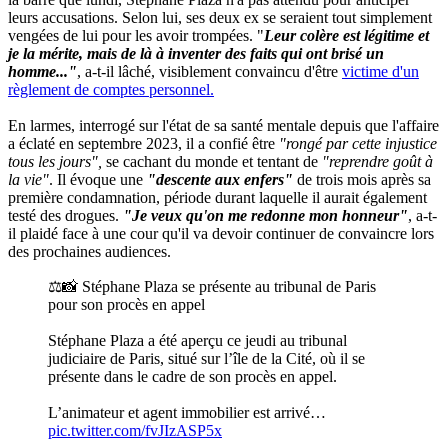
leurs accusations. Selon lui, ses deux ex se seraient tout simplement
vengées de lui pour les avoir trompées. "
Leur colère est légitime et
je la mérite, mais de là à inventer des faits qui ont brisé un
homme..."
, a-t-il lâché, visiblement convaincu d'être
victime d'un
règlement de comptes personnel.
En larmes, interrogé sur l'état de sa santé mentale depuis que l'affaire
a éclaté en septembre 2023, il a confié être
"rongé par cette injustice
tous les jours",
se cachant du monde et tentant de
"reprendre goût à
la vie"
. Il évoque une
"descente aux enfers"
de trois mois après sa
première condamnation, période durant laquelle il aurait également
testé des drogues.
"Je veux qu'on me redonne mon honneur"
, a-t-
il plaidé face à une cour qu'il va devoir continuer de convaincre lors
des prochaines audiences.
⚖️📸 Stéphane Plaza se présente au tribunal de Paris
pour son procès en appel
Stéphane Plaza a été aperçu ce jeudi au tribunal
judiciaire de Paris, situé sur l’île de la Cité, où il se
présente dans le cadre de son procès en appel.
L’animateur et agent immobilier est arrivé…
pic.twitter.com/fvJIzASP5x