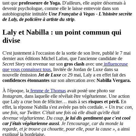
tant que
professeure de Yoga.
D'ailleurs, elle aspire désormais à
devenir psychologue, comme elle le laisse entrevoir dans son
autobiographie intitulée
Une Française à Vegas - L'histoire secrète
de Laly, de policière à artiste du strip
.
Laly et Nabilla : un point commun qui
divise
C'est justement à l'occasion de la sortie de son livre, publié le 7 mai
dernier aux éditions Michel Lafon, que l'ancienne candidate de
Secret Story
est revenue sur son
gros clash
avec une
influenceuse
que vous connaissez tous.
Invitée de Jordan de Luxe dans sa
nouvelle émission
Jet de Luxe
ce 29 mai, Laly a en effet fait des
confidences étonnantes
sur son altercation avec
Nabilla Vergara.
À l'époque, la
femme de Thomas
avait posté une photo sur
Instagram
, dans laquelle elle révélait être végétarienne. Une action
que Laly a crue bon de féliciter… mais à ses
risques et péril.
En
effet, la réponse Nabilla s'est avérée pas très cordiale. «
Un truc con,
une fois, sur Twitter. C'était une fois où elle disait qu'elle était
devenue végétarienne. Du coup,
je lui dis gentiment que c'est cool
car j'étais végétarienne aussi
. Je l'encourage, car du monde la
regarde, et je trouve ça chouette, pour elle, pour la cause »,
a ainsi
expliqué la bordelaise.