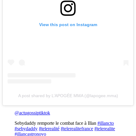
View this post on Instagram
A post shared by L’APOGÉE MMA (@lapogee.mma)
@actugossiptiktok
Sebydaddy remporte le combat face à Illan
#illancto
#sebydaddy
#telerealité
#telerealitefrance
#telerealite
#illancastronovo