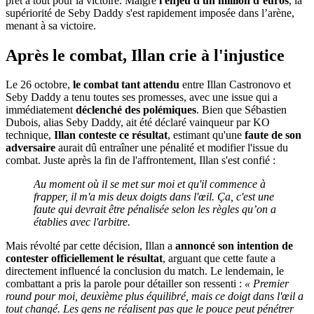
prêt à tout pour la victoire. Malgré
l'enjeu d'un million d’euros
, la
supériorité de Seby Daddy s'est rapidement imposée dans l’arène,
menant à sa victoire.
Après le combat, Illan crie à l'injustice
Le 26 octobre,
le combat tant attendu
entre Illan Castronovo et
Seby Daddy a tenu toutes ses promesses, avec une issue qui a
immédiatement
déclenché des polémiques
. Bien que Sébastien
Dubois, alias Seby Daddy, ait été déclaré vainqueur par KO
technique,
Illan conteste ce résultat
, estimant qu'une
faute de son
adversaire
aurait dû entraîner une pénalité et modifier l'issue du
combat.
Juste après la fin de l'affrontement, Illan s'est confié :
Au moment où il se met sur moi et qu'il commence à
frapper, il m'a mis deux doigts dans l'œil. Ça, c'est une
faute qui devrait être pénalisée selon les règles qu’on a
établies avec l'arbitre.
Mais révolté par cette décision, Illan a
annoncé son intention de
contester officiellement le résultat
, arguant que cette faute a
directement influencé la conclusion du match. Le lendemain, le
combattant a pris la parole pour détailler son ressenti :
« Premier
round pour moi, deuxième plus équilibré, mais ce doigt dans l'œil a
tout changé. Les gens ne réalisent pas que le pouce peut pénétrer