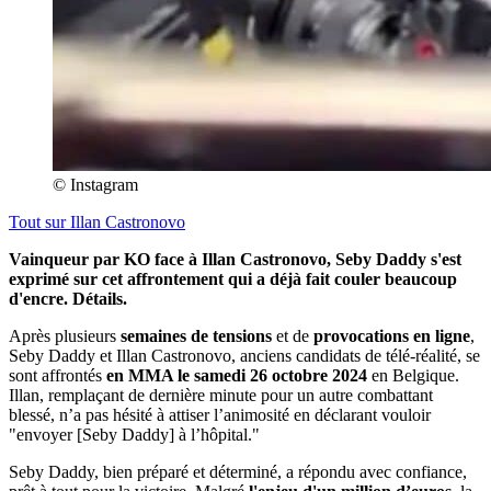
© Instagram
Tout sur
Illan Castronovo
Vainqueur par KO face à Illan Castronovo, Seby Daddy s'est
exprimé sur cet affrontement qui a déjà fait couler beaucoup
d'encre. Détails.
Après plusieurs
semaines de tensions
et de
provocations en ligne
,
Seby Daddy et Illan Castronovo, anciens candidats de télé-réalité, se
sont affrontés
en MMA le samedi 26 octobre 2024
en Belgique.
Illan, remplaçant de dernière minute pour un autre combattant
blessé, n’a pas hésité à attiser l’animosité en déclarant vouloir
"envoyer [Seby Daddy] à l’hôpital."
Seby Daddy, bien préparé et déterminé, a répondu avec confiance,