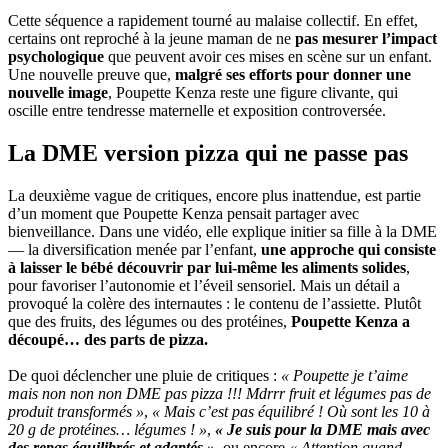
Cette séquence a rapidement tourné au malaise collectif. En effet,
certains ont reproché à la jeune maman de ne
pas mesurer l’impact
psychologique
que peuvent avoir ces mises en scène sur un enfant.
Une nouvelle preuve que,
malgré ses efforts pour donner une
nouvelle image
, Poupette Kenza reste une figure clivante, qui
oscille entre tendresse maternelle et exposition controversée.
La DME version pizza qui ne passe pas
La deuxième vague de critiques, encore plus inattendue, est partie
d’un moment que Poupette Kenza pensait partager avec
bienveillance. Dans une vidéo, elle explique initier sa fille à la DME
— la diversification menée par l’enfant,
une approche qui consiste
à laisser le bébé découvrir par lui-même les aliments solides
,
pour favoriser l’autonomie et l’éveil sensoriel. Mais un détail a
provoqué la colère des internautes : le contenu de l’assiette. Plutôt
que des fruits, des légumes ou des protéines,
Poupette Kenza a
découpé… des parts de pizza.
De quoi déclencher une pluie de critiques :
« Poupette je t’aime
mais non non non DME pas pizza !!! Mdrrr fruit et légumes pas de
produit transformés »
,
« Mais c’est pas équilibré ! Où sont les 10 à
20 g de protéines… légumes ! »
,
« Je suis pour la DME mais avec
des repas équilibrés et adaptés »
, ou encore
« Attention quand