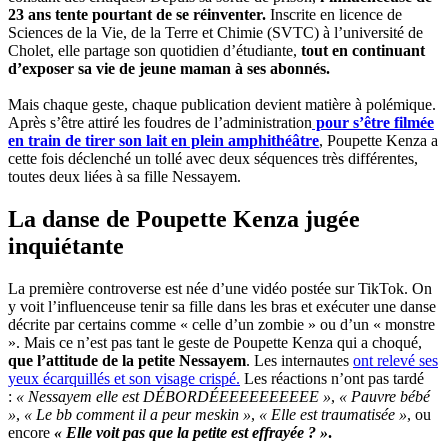
23 ans tente pourtant de se réinventer.
Inscrite en licence de
Sciences de la Vie, de la Terre et Chimie (SVTC) à l’université de
Cholet, elle partage son quotidien d’étudiante,
tout en continuant
d’exposer sa vie de jeune maman à ses abonnés.
Mais chaque geste, chaque publication devient matière à polémique.
Après s’être attiré les foudres de l’administration
pour s’être filmée
en train de tirer son lait en plein amphithéâtre
, Poupette Kenza a
cette fois déclenché un tollé avec deux séquences très différentes,
toutes deux liées à sa fille Nessayem.
La danse de Poupette Kenza jugée
inquiétante
La première controverse est née d’une vidéo postée sur TikTok. On
y voit l’influenceuse tenir sa fille dans les bras et exécuter une danse
décrite par certains comme « celle d’un zombie » ou d’un « monstre
». Mais ce n’est pas tant le geste de Poupette Kenza qui a choqué,
que l’attitude de la petite Nessayem
. Les internautes
ont relevé ses
yeux écarquillés et son visage crispé.
Les réactions n’ont pas tardé
:
« Nessayem elle est DÉBORDÉEEEEEEEEEE »
,
« Pauvre bébé
»
,
« Le bb comment il a peur meskin »
,
« Elle est traumatisée »
, ou
encore
« Elle voit pas que la petite est effrayée ? »
.