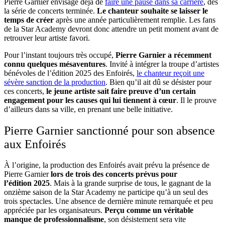
Pierre Garnier envisage déjà de
faire une pause dans sa carrière
, dès
la série de concerts terminée.
Le chanteur souhaite se laisser le
temps de créer
après une année particulièrement remplie. Les fans
de la Star Academy devront donc attendre un petit moment avant de
retrouver leur artiste favori.
Pour l’instant toujours très occupé,
Pierre Garnier a récemment
connu quelques mésaventures
. Invité à intégrer la troupe d’artistes
bénévoles de l’édition 2025 des Enfoirés,
le chanteur reçoit une
sévère sanction de la production
. Bien qu’il ait dû se désister pour
ces concerts,
le jeune artiste sait faire preuve d’un certain
engagement pour les causes qui lui tiennent à cœur
. Il le prouve
d’ailleurs dans sa ville, en prenant une belle initiative.
Pierre Garnier sanctionné pour son absence
aux Enfoirés
À l’origine, la production des Enfoirés avait prévu la présence de
Pierre Garnier
lors de trois des concerts prévus pour
l’édition 2025
. Mais à la grande surprise de tous, le gagnant de la
onzième saison de la Star Academy ne participe qu’à un seul des
trois spectacles. Une absence de dernière minute remarquée et peu
appréciée par les organisateurs.
Perçu comme un véritable
manque de professionnalisme
, son désistement sera vite