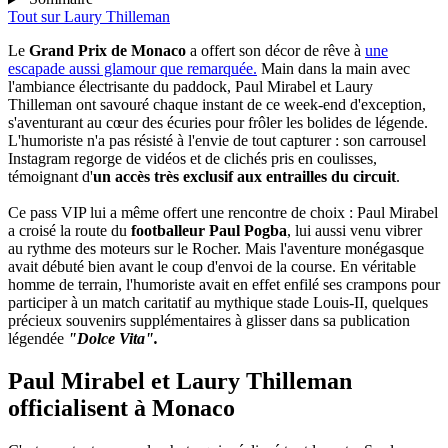
Tout sur
Laury Thilleman
Le
Grand Prix de Monaco
a offert son décor de rêve à
une
escapade aussi glamour que remarquée.
Main dans la main avec
l'ambiance électrisante du paddock, Paul Mirabel et Laury
Thilleman ont savouré chaque instant de ce week-end d'exception,
s'aventurant au cœur des écuries pour frôler les bolides de légende.
L'humoriste n'a pas résisté à l'envie de tout capturer : son carrousel
Instagram regorge de vidéos et de clichés pris en coulisses,
témoignant d'
un accès très exclusif aux entrailles du circuit
.
Ce pass VIP lui a même offert une rencontre de choix : Paul Mirabel
a croisé la route du
footballeur Paul Pogba
, lui aussi venu vibrer
au rythme des moteurs sur le Rocher. Mais l'aventure monégasque
avait débuté bien avant le coup d'envoi de la course. En véritable
homme de terrain, l'humoriste avait en effet enfilé ses crampons pour
participer à un match caritatif au mythique stade Louis-II, quelques
précieux souvenirs supplémentaires à glisser dans sa publication
légendée
"Dolce Vita".
Paul Mirabel et Laury Thilleman
officialisent à Monaco