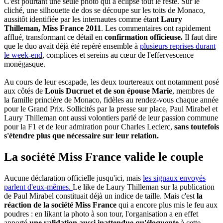
C'est pourtant une seule photo qui a éclipsé tout le reste. Sur le
cliché, une silhouette de dos se découpe sur les toits de Monaco,
aussitôt identifiée par les internautes comme étan
t Laury
Thilleman, Miss France 2011
. Les commentaires ont rapidement
afflué, transformant ce détail en
confirmation officieuse.
Il faut dire
que le duo avait déjà été repéré ensemble à
plusieurs reprises durant
le week-end
, complices et sereins au cœur de l'effervescence
monégasque.
Au cours de leur escapade, les deux tourtereaux ont notamment posé
aux côtés de
Louis Ducruet et de son épouse Marie
, membres de
la famille princière de Monaco, fidèles au rendez-vous chaque année
pour le Grand Prix. Sollicités par la presse sur place, Paul Mirabel et
Laury Thilleman ont aussi volontiers parlé de leur passion commune
pour la F1 et de leur admiration pour Charles Leclerc,
sans toutefois
s'étendre plus que nécessaire sur leur relation.
La société Miss France valide le couple
Aucune déclaration officielle jusqu'ici, mais
les signaux envoyés
parlent d'eux-mêmes.
Le like de Laury Thilleman sur la publication
de Paul Mirabel constituait déjà un indice de taille. Mais c'est
la
réaction de la société Miss France
qui a encore plus mis le feu aux
poudres : en likant la photo à son tour, l'organisation a en effet
apporté
une validation aussi inattendue qu'éloquente
à cette