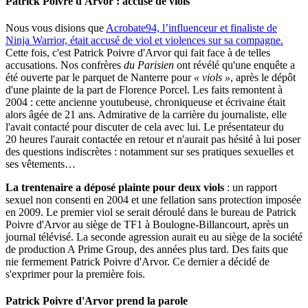
Patrick Poivre d'Arvor : accusé de viols
Nous vous disions que
Acrobate94, l’influenceur et finaliste de
Ninja Warrior, était accusé de viol et violences sur sa compagne.
Cette fois, c'est Patrick Poivre d'Arvor qui fait face à de telles
accusations. Nos confrères
du Parisien
ont révélé qu'une enquête a
été ouverte par le parquet de Nanterre pour
« viols »
, après le dépôt
d'une plainte de la part de Florence Porcel. Les faits remontent à
2004 : cette ancienne youtubeuse, chroniqueuse et écrivaine était
alors âgée de 21 ans. Admirative de la carrière du journaliste, elle
l'avait contacté pour discuter de cela avec lui. Le présentateur du
20 heures l'aurait contactée en retour et n'aurait pas hésité à lui poser
des questions indiscrètes : notamment sur ses pratiques sexuelles et
ses vêtements…
La trentenaire a déposé plainte pour deux viols
: un rapport
sexuel non consenti en 2004 et une fellation sans protection imposée
en 2009. Le premier viol se serait déroulé dans le bureau de Patrick
Poivre d'Arvor au siège de TF1 à Boulogne-Billancourt, après un
journal télévisé. La seconde agression aurait eu au siège de la société
de production A Prime Group, des années plus tard. Des faits que
nie fermement Patrick Poivre d'Arvor. Ce dernier a décidé de
s'exprimer pour la première fois.
Patrick Poivre d'Arvor prend la parole