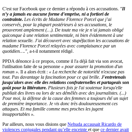
C'est sur Facebook que ce dernier a répondu à ces accusations.
"
Il
n’y a jamais eu aucune forme d’emprise, ni a fortiori de
contrainte.
Les écrits de Madame Florence Porcel que j’ai
conservés, pour la plupart postérieurs à ses accusations, le
prouveront amplement (…). De toute ma vie je n’ai jamais obligé
quiconque à une relation sentimentale, ni bien évidemment à une
relation sexuelle. J’ai découvert avec stupéfaction les accusations de
madame Florence Porcel relayées avec complaisance par un
quotidien….",
a-t-il notamment rédigé.
PPDA dénonce à ce propos, comme il l'a déjà fait via son avocat,
l'utilisation faite de sa personne
« pour assurer la promotion d'un
roman »
. Il a alors écrit :
« La recherche de notoriété n'excuse pas
tout. Pas davantage la fascination pour ce qui brille.
J'entretenais
jusqu'alors avec elle des relations confraternelles et partageais son
goût pour la littérature.
Plusieurs fois je l'ai soutenue lorsqu'elle
publiait des livres ou lors de ses démêlés avec des journalistes. (...)
Pour moi, la défense de la cause des femmes a toujours été un sujet
de première importance. Je vis donc très douloureusement ces
attaques. Et ma famille comme mes proches les jugent
insupportables ».
Par ailleurs, nous vous disions que
Nehuda accausait Ricardo de
violences conjugales pendant qu’elle enceinte
et que
ce dernier avait