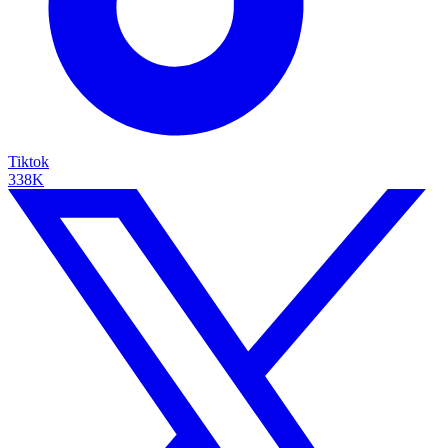
Tiktok
338K