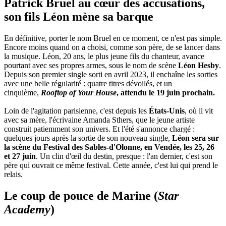
Patrick Bruel au cœur des accusations,
son fils Léon mène sa barque
En définitive, porter le nom Bruel en ce moment, ce n'est pas simple.
Encore moins quand on a choisi, comme son père, de se lancer dans
la musique. Léon, 20 ans, le plus jeune fils du chanteur, avance
pourtant avec ses propres armes, sous le nom de scène
Léon Hesby
.
Depuis son premier single sorti en avril 2023, il enchaîne les sorties
avec une belle régularité : quatre titres dévoilés, et un
cinquième,
Rooftop of Your House
, attendu le 19 juin prochain.
Loin de l'agitation parisienne, c'est depuis les
États-Unis
, où il vit
avec sa mère, l'écrivaine Amanda Sthers, que le jeune artiste
construit patiemment son univers. Et l'été s'annonce chargé :
quelques jours après la sortie de son nouveau single,
Léon sera sur
la scène du Festival des Sables-d'Olonne, en Vendée, les 25, 26
et 27 juin
. Un clin d'œil du destin, presque : l'an dernier, c'est son
père qui ouvrait ce même festival. Cette année, c'est lui qui prend le
relais.
Le coup de pouce de Marine (
Star
Academy
)