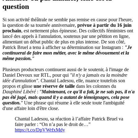
question
Si son activité théâtrale ne semble pas remise en cause pour l'heure,
la question de sa tournée anniversaire,
prévue à partir du 16 juin
prochain
, est nettement plus épineuse. Des collectifs féministes ont
lancé des appels à l'annulation, soutenus par une pétition en ligne,
alimentant un débat public de plus en plus intense. De son côté,
Patrick Bruel a tenu à afficher sa détermination sur Instagram :
"Je
continuerai de faire mon métier, avec le même dévouement et la
même passion."
Plusieurs producteurs continuent aussi de le soutenir, à l'image de
Daniel Devoux sur RTL, pour qui
"il n'y a jamais eu la moindre
idée d'annulation".
Chantal Ladesou, elle, nuance toutefois son
propos et glisse
une réserve de taille
dans les colonnes du
Dauphiné Libéré
:
"
Maintenant, ce qu'il a fait, je ne sais pas, il n'a
pas été jugé, mais quand il y a autant de témoignages, cela pose
question.
"
Une phrase qui résume à elle seule toute l'ambiguïté
d'une affaire loin d'être close.
Chantal Ladesou, sa réaction à l’affaire Patrick Bruel va
faire parler : “On n’a pas le droit de…”
https://t.co/DpVWrfxMdy