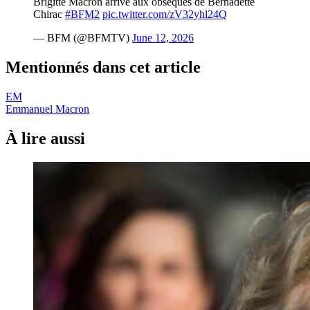
Brigitte Macron arrive aux obsèques de Bernadette
Chirac
#BFM2
pic.twitter.com/zV32yhl24Q
— BFM (@BFMTV)
June 12, 2026
Mentionnés dans cet article
EM
Emmanuel Macron
À lire aussi