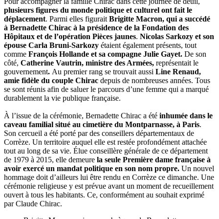
Pour accompagner la famille Chirac dans cette journée de deuil,
plusieurs figures du monde politique et culturel ont fait le
déplacement
. Parmi elles figurait
Brigitte Macron, qui a succédé
à Bernadette Chirac à la présidence de la Fondation des
Hôpitaux et de l’opération Pièces jaunes
.
Nicolas Sarkozy et son
épouse Carla Bruni-Sarkozy
étaient également présents, tout
comme
François Hollande et sa compagne Julie Gayet.
De son
côté,
Catherine Vautrin, ministre des Armées,
représentait le
gouvernement
.
Au premier rang se trouvait aussi
Line Renaud,
amie fidèle du couple Chirac
depuis de nombreuses années. Tous
se sont réunis afin de saluer le parcours d’une femme qui a marqué
durablement la vie publique française.
À l’issue de la cérémonie, Bernadette Chirac a été
inhumée dans le
caveau familial situé au cimetière du Montparnasse, à Paris
.
Son cercueil a été porté par des conseillers départementaux de
Corrèze. Un territoire auquel elle est restée profondément attachée
tout au long de sa vie. Élue conseillère générale de ce département
de 1979 à 2015, elle demeure
la seule Première dame française à
avoir exercé un mandat politique en son nom propre.
Un nouvel
hommage doit d’ailleurs lui être rendu en Corrèze ce dimanche. Une
cérémonie religieuse y est prévue avant un moment de recueillement
ouvert à tous les habitants. Ce, conformément au souhait exprimé
par Claude Chirac.