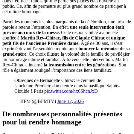
dans l’édifice. Tandis qu’une partie des places était ouverte au
public. Ce, afin de permettre au plus grand nombre de participer à
cet ultime hommage.
Parmi les moments les plus marquants de la célébration, une prise de
parole a retenu l’attention. En effet,
une seule intervention était
prévue au cours de la messe.
Cette responsabilité a alors été
confiée à
Martin Rey-Chirac, fils de Claude Chirac et unique
petit-fils de l’ancienne Première dame.
Âgé de 30 ans, il s’est
exprimé devant l’assemblée réunie pour
honorer la mémoire de sa
grand-mère.
Ce choix illustre la volonté de la famille de privilégier
un hommage intime et familial. À travers cette intervention, Martin
Rey-Chirac a incarné
la transmission entre les générations.
Son
rôle a également souligné l’importance des liens familiaux.
Obsèques de Bernadette Chirac: le cercueil de
l'ancienne Première dame entre dans la basilique Sainte-
Clotilde à Paris
pic.twitter.com/hx6ShcnJxD
— BFM (@BFMTV)
June 12, 2026
De nombreuses personnalités présentes
pour lui rendre hommage