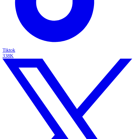
Tiktok
338K