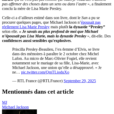
pas affirmer des choses dans un sens ou dans l’autre
», a finalement
conclu la mère de Lisa Marie Presley.
Celle-ci a d’ailleurs estimé dans son livre, dont le
Sun
a pu se
procurer quelques pages, que Michael Jackson n’
épousait pas
réellement Lisa Marie Presley
mais plutôt
la dynastie “Presley”
selon elle.
« Je savais au plus profond de moi que Michael
n’épousait pas Lisa Marie, mais la dynastie Presley
», dit-elle. Des
confidences aussi sensibles qu'explosives
.
Priscilla Presley-Beaulieu, l’ex-femme d’Elvis, se livre
dans des mémoires à paraître le 2 octobre chez Michel
Lafon. Au micro de Marc-Olivier Fogiel, elle revient
notamment sur le mariage de sa fille, Lisa-Marie, avec
Michael Jackson, une union qu’elle a désapprouvé. « Je
ne…
pic.twitter.com/QmTLioduXo
— RTL France (@RTLFrance)
September 29, 2025
Mentionnés dans cet article
MJ
Michael Jackson