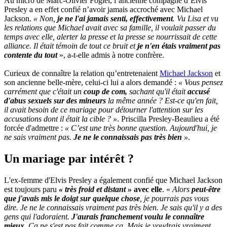
Au micro de Marc-Olivier Fogiel, l’ancienne compagne d’Elvis
Presley a en effet confié n’avoir jamais accroché avec Michael
Jackson.
« Non,
je ne l'ai jamais senti, effectivement
. Vu Lisa et vu
les relations que Michael avait avec sa famille, il voulait passer du
temps avec elle, alerter la presse et la presse se nourrissait de cette
alliance. Il était témoin de tout ce bruit et
je n'en étais vraiment pas
contente du tout
», a-t-elle admis à notre confrère.
Curieux de connaître la relation qu’entretenaient
Michael Jackson
et
son ancienne belle-mère, celui-ci lui a alors demandé :
« Vous pensez
carrément que c'était un
coup de com,
sachant qu'il était
accusé
d'abus sexuels sur des mineurs
la même année ? Est-ce qu'en fait,
il avait besoin de ce mariage pour détourner l'attention sur les
accusations dont il était la cible ? »
. Priscilla Presley-Beaulieu a été
forcée d'admettre :
« C’est une très bonne question. Aujourd'hui, je
ne sais vraiment pas.
Je ne le connaissais pas très bien
»
.
Un mariage par intérêt ?
L'ex-femme d'Elvis Presley a également confié que Michael Jackson
est toujours paru
« très froid et distant »
avec elle
. «
Alors
peut-être
que j'avais mis le doigt sur quelque chose
, je pourrais pas vous
dire. Je ne le connaissais vraiment pas très bien. Je sais qu'il y a des
gens qui l'adoraient.
J'aurais franchement voulu le connaître
mieux.
Ça ne s'est pas fait comme ça. Mais je voudrais vraiment