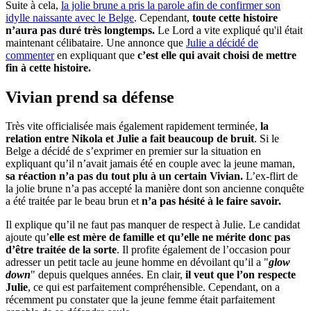
Suite à cela,
la jolie brune a pris la parole afin de confirmer son
idylle naissante avec le Belge
. Cependant,
toute cette histoire
n’aura pas duré très longtemps.
Le Lord a vite expliqué qu'il était
maintenant célibataire. Une annonce que
Julie a décidé de
commenter
en expliquant que
c’est elle qui avait choisi de mettre
fin à cette histoire.
Vivian prend sa défense
Très vite officialisée mais également rapidement terminée,
la
relation entre Nikola et Julie a fait beaucoup de bruit
. Si le
Belge a décidé de s’exprimer en premier sur la situation en
expliquant qu’il n’avait jamais été en couple avec la jeune maman,
sa réaction n’a pas du tout plu à un certain Vivian.
L’ex-flirt de
la jolie brune n’a pas accepté la manière dont son ancienne conquête
a été traitée par le beau brun et
n’a pas hésité à le faire savoir.
Il explique qu’il ne faut pas manquer de respect à Julie. Le candidat
ajoute qu’
elle est mère de famille et qu’elle ne mérite donc pas
d’être traitée de la sorte
. Il profite également de l’occasion pour
adresser un petit tacle au jeune homme en dévoilant qu’il a "
glow
down
" depuis quelques années. En clair,
il veut que l’on respecte
Julie
, ce qui est parfaitement compréhensible. Cependant, on a
récemment pu constater que la jeune femme était parfaitement