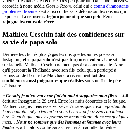
valeurs. Les bancs de l'école ? Très peu pour lui. Dans une interview
accordée à notre média
Gossip Room
, celui qui a
connu d'importants
problèmes de santé
s'est ainsi confié sans détours sur les raisons qui
le poussent à
refuser catégoriquement que son petit Ezio
rejoigne les cours de récré
.
Mathieu Ceschin fait des confidences sur
sa vie de papa solo
Derrière les clichés plus gagas les uns que les autres postés sur
Instagram,
être papa solo n'est pas toujours évident.
Une situation
sur laquelle Mathieu Ceschin ne ment pas à sa communauté. Alors
qu'il parcourt la Thaïlande avec son fils, celui qui a participé à
l'émission de Karine Le Marchand a récemment fait
des
confidences aussi poignantes que réalistes
sur son rôle de père
célibataire.
«
Ce soir, je m’en veux car j’ai du mal à supporter mon fils
»
, a-t-il
écrit sur Instagram le 29 avril. Entre les nuits écourtées et la fatigue,
Mathieu craque, mais reste sensé :
«
Je crois que c’est important de
le reconnaître, déjà rien qu’en vous l’écrivant je ressens un mieux
être. Je crois que tous les parents se reconnaîtront dans ces quelques
mots…
Nous ne sommes que des hommes et femmes avec leurs
limites
»
, a-t-il alors confié sans chercher à maquiller la réalité.