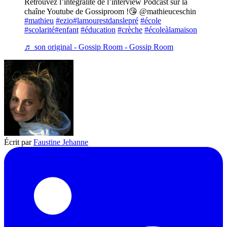
Retrouvez l’intégralité de l’interview Podcast sur la
chaîne Youtube de Gossiproom !😘 @mathieuceschin
#mathieu
#ezio
#lamourestdanslepré
#école
#scolarité
#enfant
#éducation
#crèche
#écoleàlamaison
♬ son original - Gossip Room - Gossip Room
Écrit par
Faustine Jehanne