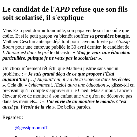
Le candidat de l'
APD
refuse que son fils
soit scolarisé, il s'explique
Mais Ezio peut dormir tranquille, son papa veille sur lui coûte que
coûte. Et si le petit garçon va bientôt souffler
sa première bougie
,
Mathieu Ceschin anticipe déjà tout pour l'avenir. Invité par
Gossip
Room
pour une entrevue publiée le 30 avril dernier, le candidat de
L'Amour est dans le pré
le dit cash : «
Moi, je veux une éducation
particulière, puisque je ne veux pas le scolariser
».
Un choix mûrement réfléchi que Mathieu justifie sans aucun
problème : «
Je suis grand déçu de ce que propose l’État
aujourd’hui
[…]
Aujourd’hui, il y a de la violence dans les écoles
».
Cela dit, « é
videmment, [Ezio] aura une éducation »,
glisse-t-il en
précisant qu’il compte s’appuyer sur le Cned. Mais surtout, l'ancien
éleveur rêve de montrer à son enfant une vie qu'on ne découvre pas
dans les manuels... : «
J’ai envie de lui montrer le monde. C’est
aussi ça, l’école de la vie
».
De belles paroles.
Regardez :
@gossiproomoff