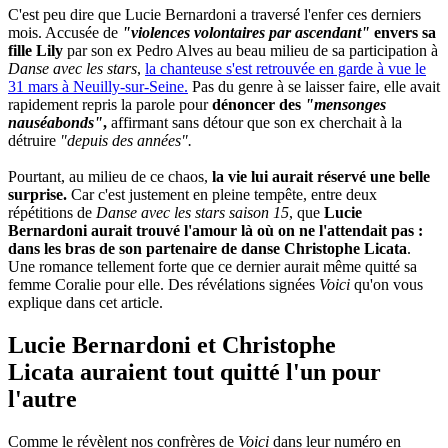
C'est peu dire que Lucie Bernardoni a traversé l'enfer ces derniers
mois. Accusée de
"violences volontaires par ascendant"
envers sa
fille Lily
par son ex Pedro Alves au beau milieu de sa participation à
Danse avec les stars
,
la chanteuse s'est retrouvée en garde à vue le
31 mars à Neuilly-sur-Seine.
Pas du genre à se laisser faire, elle avait
rapidement repris la parole pour
dénoncer des
"mensonges
nauséabonds"
,
affirmant sans détour que son ex cherchait à la
détruire
"depuis des années".
Pourtant, au milieu de ce chaos,
la vie lui aurait réservé une belle
surprise.
Car c'est justement en pleine tempête, entre deux
répétitions de
Danse avec les stars saison 15
, que
Lucie
Bernardoni aurait trouvé l'amour là où on ne l'attendait pas :
dans les bras de son partenaire de danse Christophe Licata
.
Une romance tellement forte que ce dernier aurait même quitté sa
femme Coralie pour elle. Des révélations signées
Voici
qu'on vous
explique dans cet article.
Lucie Bernardoni et Christophe
Licata auraient tout quitté l'un pour
l'autre
Comme le révèlent nos confrères de
Voici
dans leur numéro en