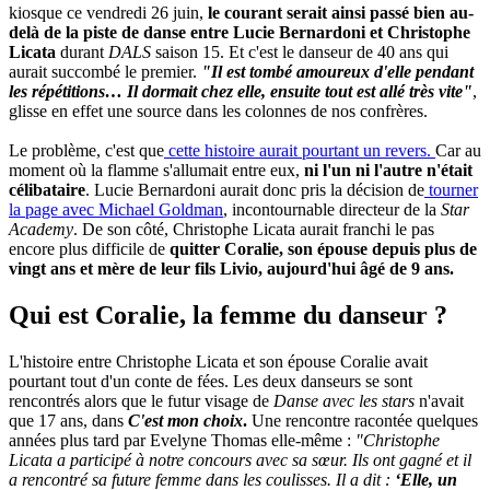
kiosque ce vendredi 26 juin,
le courant serait ainsi passé bien au-
delà de la piste de danse entre Lucie Bernardoni et Christophe
Licata
durant
DALS
saison 15. Et c'est le danseur de 40 ans qui
aurait succombé le premier.
"Il est tombé amoureux d'elle pendant
les répétitions… Il dormait chez elle, ensuite tout est allé très vite"
,
glisse en effet une source dans les colonnes de nos confrères.
Le problème, c'est que
cette histoire aurait pourtant un revers.
Car au
moment où la flamme s'allumait entre eux,
ni l'un ni l'autre n'était
célibataire
. Lucie Bernardoni aurait donc pris la décision de
tourner
la page avec Michael Goldman
, incontournable directeur de la
Star
Academy
. De son côté, Christophe Licata aurait franchi le pas
encore plus difficile de
quitter Coralie, son épouse depuis plus de
vingt ans et mère de leur fils Livio, aujourd'hui âgé de 9 ans.
Qui est Coralie, la femme du danseur ?
L'histoire entre Christophe Licata et son épouse Coralie avait
pourtant tout d'un conte de fées. Les deux danseurs se sont
rencontrés alors que le futur visage de
Danse avec les stars
n'avait
que 17 ans, dans
C'est mon choix
.
Une rencontre racontée quelques
années plus tard par Evelyne Thomas elle-même :
"Christophe
Licata a participé à notre concours avec sa sœur. Ils ont gagné et il
a rencontré sa future femme dans les coulisses. Il a dit :
‘Elle, un