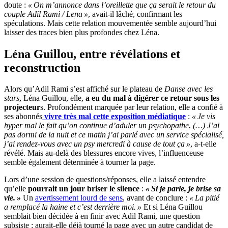
doute :
« On m’annonce dans l’oreillette que ça serait le retour du
couple Adil Rami / Lena »
, avait-il lâché, confirmant les
spéculations. Mais cette relation mouvementée semble aujourd’hui
laisser des traces bien plus profondes chez Léna.
Léna Guillou, entre révélations et
reconstruction
Alors qu’Adil Rami s’est affiché sur le plateau de
Danse avec les
stars
, Léna Guillou, elle,
a eu du mal à digérer ce retour sous les
projecteur
s. Profondément marquée par leur relation, elle a confié à
ses abonnés
vivre très mal cette exposition médiatique
:
« Je vis
hyper mal le fait qu’on continue d’aduler un psychopathe. (…) J’ai
pas dormi de la nuit et ce matin j’ai parlé avec un service spécialisé,
j’ai rendez-vous avec un psy mercredi à cause de tout ça »
, a-t-elle
révélé. Mais au-delà des blessures encore vives, l’influenceuse
semble également déterminée à tourner la page.
Lors d’une session de questions/réponses, elle a laissé entendre
qu’elle
pourrait un jour briser le silence
:
« Si je parle, je brise sa
vie. »
Un
avertissement lourd de sens
, avant de conclure :
« La pitié
a remplacé la haine et c’est derrière moi. »
Et si Léna Guillou
semblait bien décidée à en finir avec Adil Rami, une question
subsiste : aurait-elle déjà tourné la page avec un autre candidat de