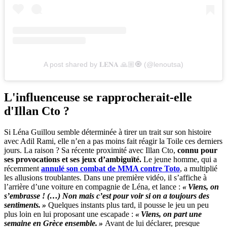
A post shared by 𝐋𝐄𝐍𝐀 🙏🏼🧿 (@lenoutsa)
L'influenceuse se rapprocherait-elle
d'Illan Cto ?
Si Léna Guillou semble déterminée à tirer un trait sur son histoire
avec Adil Rami, elle n’en a pas moins fait réagir la Toile ces derniers
jours. La raison ? Sa récente proximité avec Illan Cto,
connu pour
ses provocations et ses jeux d’ambiguïté.
Le jeune homme, qui a
récemment
annulé son combat de MMA contre Toto
, a multiplié
les allusions troublantes. Dans une première vidéo, il s’affiche à
l’arrière d’une voiture en compagnie de Léna, et lance :
« Viens, on
s’embrasse ! (…) Non mais c’est pour voir si on a toujours des
sentiments. »
Quelques instants plus tard, il pousse le jeu un peu
plus loin en lui proposant une escapade :
« Viens, on part une
semaine en Grèce ensemble. »
Avant de lui déclarer, presque