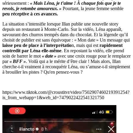
sérieusement :
« Mais Léna, je t’aime ! À chaque fois que je te
revois, je retombe amoureux. »
Pourtant, la jeune femme semble
peu réceptive à ces avances.
La situation s’intensifie lorsque Illan publie une nouvelle story
depuis un restaurant à Monte-Carlo. Sur la vidéo, Léna apparaît,
savourant des churros trempés dans du chocolat. Et la légende qu’il
choisit de publier est sans équivoque : « Mon date » Un message qui
laisse peu de place à l’interprétatio
n, mais qui est
rapidement
contredit par Léna elle-même
. En repostant la vidéo, elle prend
soin de barrer le mot
« date »
avec une croix rouge pour le remplacer
par
« BFF »
. Voilà qui a le mérite d’être clair ! Mais alors, Illan
cherche-t-il vraiment à reconquérir Léna, ou s’amuse-t-il simplement
à brouiller les pistes ? Qu'en pensez-vous ?
https://www.tiktok.com/@croustitvr/video/7502907460219391254?
is_from_webapp=1&web_id=7479022422541321750