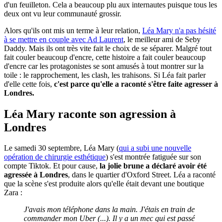
d'un feuilleton. Cela a beaucoup plu aux internautes puisque tous les
deux ont vu leur communauté grossir.
Alors qu'ils ont mis un terme à leur relation,
Léa Mary n'a pas hésité
à se mettre en couple avec Ad Laurent
, le meilleur ami de Seby
Daddy. Mais ils ont très vite fait le choix de se séparer. Malgré tout
fait couler beaucoup d'encre, cette histoire a fait couler beaucoup
d'encre car les protagonistes se sont amusés à tout montrer sur la
toile : le rapprochement, les clash, les trahisons. Si Léa fait parler
d'elle cette fois,
c'est parce qu'elle a raconté s'être faite agresser à
Londres.
Léa Mary raconte son agression à
Londres
Le samedi 30 septembre, Léa Mary (
qui a subi une nouvelle
opération de chirurgie esthétique
) s'est montrée fatiguée sur son
compte Tiktok. Et pour cause,
la jolie brune a déclaré avoir été
agressée à Londres
, dans le quartier d'Oxford Street. Léa a raconté
que la scène s'est produite alors qu'elle était devant une boutique
Zara :
J'avais mon téléphone dans la main. J'étais en train de
commander mon Uber (...). Il y a un mec qui est passé