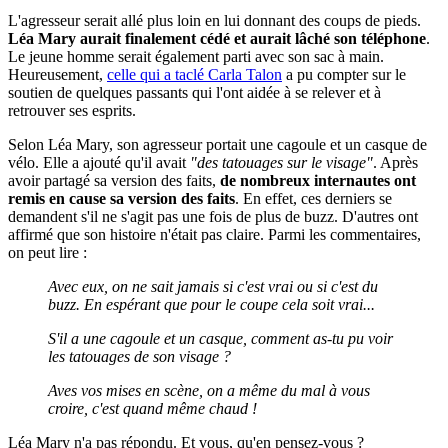
L'agresseur serait allé plus loin en lui donnant des coups de pieds.
Léa Mary aurait finalement cédé et aurait lâché son téléphone
.
Le jeune homme serait également parti avec son sac à main.
Heureusement,
celle qui a taclé Carla Talon
a pu compter sur le
soutien de quelques passants qui l'ont aidée à se relever et à
retrouver ses esprits.
Selon Léa Mary, son agresseur portait une cagoule et un casque de
vélo. Elle a ajouté qu'il avait
"des tatouages sur le visage"
. Après
avoir partagé sa version des faits,
de nombreux internautes ont
remis en cause sa version des faits
. En effet, ces derniers se
demandent s'il ne s'agit pas une fois de plus de buzz. D'autres ont
affirmé que son histoire n'était pas claire. Parmi les commentaires,
on peut lire :
Avec eux, on ne sait jamais si c'est vrai ou si c'est du
buzz. En espérant que pour le coupe cela soit vrai...
S'il a une cagoule et un casque, comment as-tu pu voir
les tatouages de son visage ?
Aves vos mises en scène, on a même du mal à vous
croire, c'est quand même chaud !
Léa Mary n'a pas répondu. Et vous, qu'en pensez-vous ?