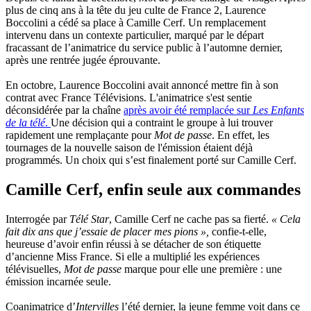
plus de cinq ans à la tête du jeu culte de France 2, Laurence
Boccolini a cédé sa place à Camille Cerf. Un remplacement
intervenu dans un contexte particulier, marqué par le départ
fracassant de l’animatrice du service public à l’automne dernier,
après une rentrée jugée éprouvante.
En octobre, Laurence Boccolini avait annoncé mettre fin à son
contrat avec France Télévisions. L'animatrice s'est sentie
déconsidérée par la chaîne
après avoir été remplacée sur
Les Enfants
de la télé
.
Une décision qui a contraint le groupe à lui trouver
rapidement une remplaçante pour
Mot de passe
. En effet, les
tournages de la nouvelle saison de l'émission étaient déjà
programmés. Un choix qui s’est finalement porté sur Camille Cerf.
Camille Cerf, enfin seule aux commandes
Interrogée par
Télé Star
, Camille Cerf ne cache pas sa fierté.
« Cela
fait dix ans que j’essaie de placer mes pions »,
confie-t-elle,
heureuse d’avoir enfin réussi à se détacher de son étiquette
d’ancienne Miss France. Si elle a multiplié les expériences
télévisuelles,
Mot de passe
marque pour elle une première : une
émission incarnée seule.
Coanimatrice d’
Intervilles
l’été dernier, la jeune femme voit dans ce