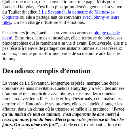
Quitter une maison, c’est souvent tourner une page. Mais pour
Laeticia Hallyday, c’est bien plus qu’un déménagement. La veuve
du Taulier dit adieu à
La Savannah, la demeure de Marnes-la-
Coquette
où elle a partagé tant de souvenirs
avec Johnny et leurs
filles
. Un lieu chargé d’histoire et d’émotions.
Ces derniers jours, Laeticia a ouvert ses cartons et
plongé dans le
passé
. Entre rires, larmes et nostalgie, elle a retrouvé de précieuses
photographies qui la ramènent à sa vie d’avant. Bouleversée, elle n’a
pas résisté à l’envie de partager ces instants intimes sur les réseaux
sociaux, comme pour offrir une partie de sa mémoire aux fans de
Johnny.
Des adieux remplis d’émotion
La vente de La Savannah, longtemps espérée, marque une étape
douloureuse mais inévitable. Laeticia Hallyday y a vécu des années
d’amour et de complicité avec Johnny, mais aussi les moments
familiaux avec leurs filles, Jade et Joy. Désormais, cette maison est
derrière elle. Entourée de ses proches, elle s’est attelée à ranger les
affaires, dans un climat où la tristesse se mêle à la gratitude.
"Parce
qu’au milieu de tout ce tumulte, c’est important de dire merci à
ceux qui nous font du bien. Merci pour votre présence de tous les
jours. On vous aime très fort"
, a-t-elle écrit, exprimant la force de