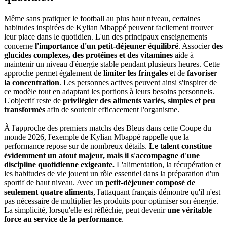
Même sans pratiquer le football au plus haut niveau, certaines
habitudes inspirées de Kylian Mbappé peuvent facilement trouver
leur place dans le quotidien. L'un des principaux enseignements
concerne
l'importance d'un petit-déjeuner équilibré
. Associer
des
glucides complexes, des protéines et des vitamines
aide à
maintenir un niveau d'énergie stable pendant plusieurs heures. Cette
approche permet également de
limiter les fringales
et de
favoriser
la concentration
. Les personnes actives peuvent ainsi s'inspirer de
ce modèle tout en adaptant les portions à leurs besoins personnels.
L'objectif reste de
privilégier des aliments variés, simples et peu
transformés
afin de soutenir efficacement l'organisme.
À l'approche des premiers matchs des Bleus dans cette Coupe du
monde 2026, l'exemple de Kylian Mbappé rappelle que la
performance repose sur de nombreux détails.
Le talent constitue
évidemment un atout majeur, mais il s'accompagne d'une
discipline quotidienne exigeante.
L'alimentation, la récupération et
les habitudes de vie jouent un rôle essentiel dans la préparation d'un
sportif de haut niveau. Avec un
petit-déjeuner composé de
seulement quatre aliments
, l'attaquant français démontre qu'il n'est
pas nécessaire de multiplier les produits pour optimiser son énergie.
La simplicité, lorsqu'elle est réfléchie, peut devenir
une véritable
force au service de la performance
.