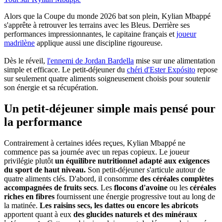
Alors que la Coupe du monde 2026 bat son plein, Kylian Mbappé
s'apprête à retrouver les terrains avec les Bleus. Derrière ses
performances impressionnantes, le capitaine français et
joueur
madrilène
applique aussi une discipline rigoureuse.
Dès le réveil,
l'ennemi de Jordan Bardella
mise sur une alimentation
simple et efficace. Le petit-déjeuner du
chéri d'Ester Expósito
repose
sur seulement quatre aliments soigneusement choisis pour soutenir
son énergie et sa récupération.
Un petit-déjeuner simple mais pensé pour
la performance
Contrairement à certaines idées reçues, Kylian Mbappé ne
commence pas sa journée avec un repas copieux. Le joueur
privilégie plutôt
un équilibre nutritionnel adapté aux exigences
du sport de haut niveau.
Son petit-déjeuner s'articule autour de
quatre aliments clés. D'abord, il consomme
des céréales complètes
accompagnées de fruits secs
. Les
flocons d'avoine
ou les
céréales
riches en fibres
fournissent une énergie progressive tout au long de
la matinée.
Les raisins secs, les dattes ou encore les abricots
apportent quant à eux
des glucides naturels et des minéraux