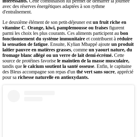
intéressants.
Cette combinaison lui permet de démarrer la journée
avec des réserves énergétiques adaptées à son rythme
d'entraînement.
Le deuxième élément de son petit-déjeuner est
un fruit riche en
vitamine C
.
Orange, kiwi, pamplemousse ou fraises
figurent
parmi les choix les plus courants. Ces aliments participent au
bon
fonctionnement du système immunitaire
et contribuent à
réduire
la sensation de fatigue
. Ensuite, Kylian Mbappé ajoute
un produit
laitier pauvre en matières grasses
, comme
un yaourt nature, du
fromage blanc allégé ou un verre de lait demi-écrémé.
Cette
source de protéines favorise
le maintien de la masse musculaire,
tandis que
le calcium soutient la santé osseuse
. Enfin, le capitaine
des Bleus accompagne son repas d'un
thé vert sans sucre
, apprécié
pour sa
richesse naturelle en antioxydants.