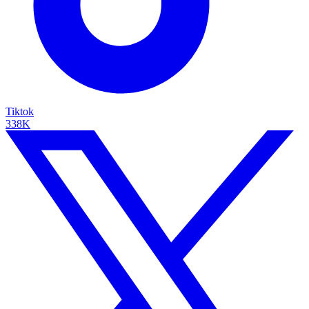
Tiktok
338K