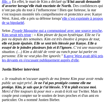
fille. »
En effet, le mari de Kim a déclaré qu’
il lui aurait demandé
d’avorter lorsqu’elle était enceinte de North
. Des confidences qui
n’ont pas plu du tout à l’influenceuse ! Bien que furieuse, la star
s’est toujours montrée très compréhensive et protectrice avec Kanye
West. Ainsi, elle a pris sa défense lorsqu’
elle s’est exprimée à propos
de sa bipolarité
.
Selon ,
People Magazine
qui a communiqué avec une source proche,
Kim serait très triste
: «
Kim pleure de façon hystérique. Elle ne l’a
pas vu depuis des semaines. Kim est très émotive à propos de tout,
elle est juste épuisée. Elle se sent très blessée par Kanye. Elle a
essayé de le joindre plusieurs fois et il l’ignore.
C’est une mauvaise
situation. (…) Kim a décidé de venir au ranch pour lui parler en
personne. Elle ne veut plus être ignorée."
Kanye West avait déjà pris
les devants en s'excusant publiquement auprès d'elle
.
Justin Bieber intervient
« Je voudrais m’excuser auprès de ma femme Kim pour avoir rendu
public un sujet privé.
Je ne l’ai pas protégée comme elle me
protège. Kim, je sais que je t’ai blessée. S’il te plaît excuse moi.
Merci d’être toujours là pour moi »
avait-il écrit sur Twitter. Mais le
couple peut compter sur le soutien de leurs proches et d'un ami en
particulier. On a nommé Justien Bieber.