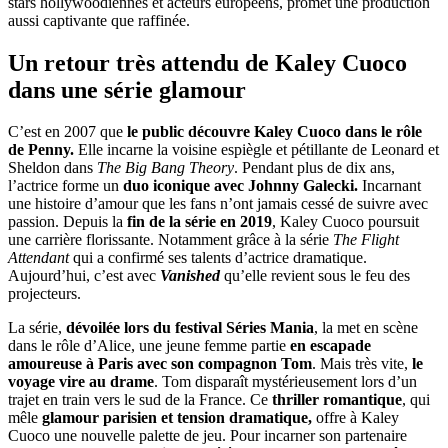
stars hollywoodiennes et acteurs européens, promet une production
aussi captivante que raffinée.
Un retour très attendu de Kaley Cuoco
dans une série glamour
C’est en 2007 que
le public découvre Kaley Cuoco dans le rôle
de Penny.
Elle incarne la voisine espiègle et pétillante de Leonard et
Sheldon dans
The Big Bang Theory
. Pendant plus de dix ans,
l’actrice forme un
duo iconique avec Johnny Galecki.
Incarnant
une histoire d’amour que les fans n’ont jamais cessé de suivre avec
passion. Depuis la
fin de la série en 2019
, Kaley Cuoco poursuit
une carrière florissante. Notamment grâce à la série
The Flight
Attendant
qui a confirmé ses talents d’actrice dramatique.
Aujourd’hui, c’est avec
Vanished
qu’elle revient sous le feu des
projecteurs.
La série,
dévoilée lors du festival Séries Mania
, la met en scène
dans le rôle d’Alice, une jeune femme partie
en escapade
amoureuse à Paris avec son compagnon Tom
. Mais très vite,
le
voyage vire au drame
. Tom disparaît mystérieusement lors d’un
trajet en train vers le sud de la France. Ce
thriller romantique
, qui
mêle
glamour parisien et tension dramatique,
offre à Kaley
Cuoco une nouvelle palette de jeu. Pour incarner son partenaire