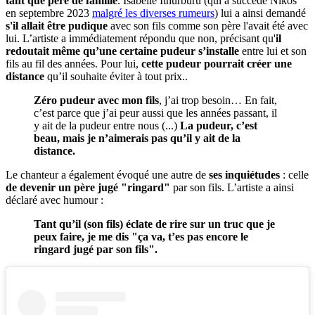
tant que père de famille
. Isabelle Ithurburu (qui a succédé Nikos
en septembre 2023
malgré les diverses rumeurs
) lui a ainsi demandé
s'il allait être pudique
avec son fils comme son père l'avait été avec
lui. L’artiste a immédiatement répondu que non, précisant qu'
il
redoutait même qu’une certaine pudeur s’installe
entre lui et son
fils au fil des années. Pour lui,
cette pudeur pourrait créer une
distance
qu’il souhaite éviter à tout prix..
Zéro pudeur avec mon fils
, j’ai trop besoin… En fait,
c’est parce que j’ai peur aussi que les années passant, il
y ait de la pudeur entre nous (...)
La pudeur, c’est
beau, mais je n’aimerais pas qu’il y ait de la
distance.
Le chanteur a également évoqué une autre de
ses inquiétudes
: celle
de devenir un père jugé "ringard"
par son fils. L’artiste a ainsi
déclaré avec humour :
Tant qu’il (son fils) éclate de rire sur un truc que je
peux faire, je me dis "ça va, t’es pas encore le
ringard jugé par son fils".