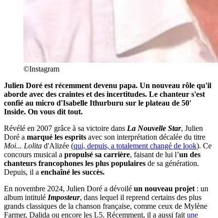
©Instagram
Julien Doré est récemment devenu papa. Un nouveau rôle qu'il
aborde avec des craintes et des incertitudes. Le chanteur s'est
confié au micro d'Isabelle Ithurburu sur le plateau de 50'
Inside. On vous dit tout.
Révélé en 2007 grâce à sa victoire dans
La Nouvelle Star
, Julien
Doré a
marqué les esprits
avec son interprétation décalée du titre
Moi... Lolita
d'Alizée (
qui, depuis, a totalement changé de look
). Ce
concours musical a
propulsé sa carrière
, faisant de lui l’
un des
chanteurs francophones les plus populaires
de sa génération.
Depuis, il a
enchaîné les succès.
En novembre 2024, Julien Doré a dévoilé
un nouveau projet
: un
album intitulé
Imposteur
, dans lequel il reprend certains des plus
grands classiques de la chanson française, comme ceux de Mylène
Farmer, Dalida ou encore les L5. Récemment, il a aussi fait
une