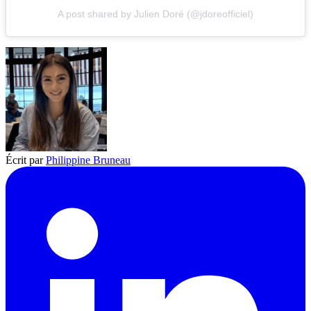
A post shared by Julien Doré (@jdoreofficiel)
Écrit par
Philippine Bruneau