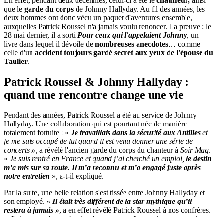
En effet, pendant deux décennies, celui-ci a été le
chauffeur,
ainsi
que le
garde du corps
de Johnny Hallyday. Au fil des années, les
deux hommes ont donc vécu un paquet d'aventures ensemble,
auxquelles Patrick Roussel n'a jamais voulu renoncer. La preuve : le
28 mai dernier, il a sorti
Pour ceux qui l'appelaient Johnny
,
un
livre dans lequel il dévoile de
nombreuses anecdotes
… comme
celle d'un
accident toujours gardé secret aux yeux de l'épouse du
Taulier
.
Patrick Roussel & Johnny Hallyday :
quand une rencontre change une vie
Pendant des années, Patrick Roussel a été au service de Johnny
Hallyday. Une collaboration qui est pourtant née de manière
totalement fortuite : «
Je travaillais dans la sécurité aux Antilles
et
je me suis occupé de lui quand il est venu donner une série de
concerts »,
a révélé l'ancien garde du corps du chanteur à
Soir Mag
.
«
Je suis rentré en France et quand j’ai cherché un emploi,
le destin
m’a mis sur sa route.
Il m’a reconnu et m’a engagé juste après
notre entretien
», a-t-il expliqué.
Par la suite, une belle relation s'est tissée entre Johnny Hallyday et
son employé. «
Il était très différent de la star mythique qu’il
restera à jamais »
, a en effet révélé Patrick Roussel à nos confrères.