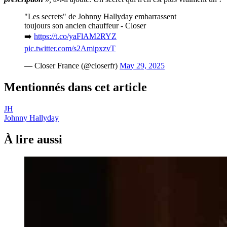
"Les secrets" de Johnny Hallyday embarrassent
toujours son ancien chauffeur - Closer
➡️
https://t.co/yaFlAM2RYZ
pic.twitter.com/s2AmipxzvT
— Closer France (@closerfr)
May 29, 2025
Mentionnés dans cet article
JH
Johnny Hallyday
À lire aussi