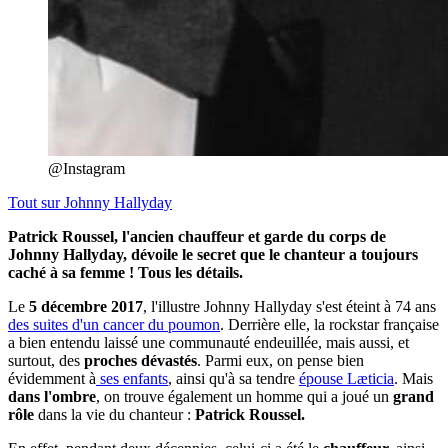
@Instagram
Tout sur
Johnny Hallyday
Patrick Roussel, l'ancien chauffeur et garde du corps de
Johnny Hallyday, dévoile le secret que le chanteur a toujours
caché à sa femme ! Tous les détails.
Le
5 décembre 2017
, l'illustre Johnny Hallyday s'est éteint à 74 ans
des suites d'un cancer du poumon
. Derrière elle, la rockstar française
a bien entendu laissé une communauté endeuillée, mais aussi, et
surtout, des
proches dévastés
. Parmi eux, on pense bien
évidemment à
ses enfants
, ainsi qu'à sa tendre
épouse Læticia
. Mais
dans l'ombre
, on trouve également un homme qui a joué un
grand
rôle
dans la vie du chanteur :
Patrick Roussel.