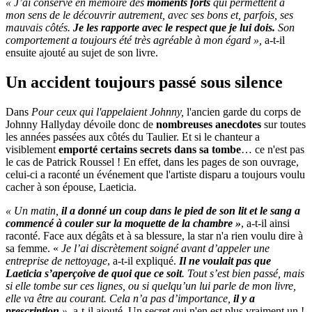
« J’ai conservé en mémoire des
moments forts
qui permettent à
mon sens de le découvrir autrement,
avec ses bons et, parfois, ses
mauvais côtés
.
Je les rapporte avec le respect que je lui dois.
Son
comportement a toujours été très agréable à mon égard »,
a-t-il
ensuite ajouté au sujet de son livre.
Un accident toujours passé sous silence
Dans
Pour ceux qui l'appelaient Johnny,
l'ancien garde du corps de
Johnny Hallyday dévoile donc de
nombreuses anecdotes
sur toutes
les années passées aux côtés du Taulier. Et si le chanteur a
visiblement
emporté certains secrets dans sa tombe
… ce n'est pas
le cas de Patrick Roussel ! En effet, dans les pages de son ouvrage,
celui-ci a raconté un événement que l'artiste disparu a toujours voulu
cacher à son épouse, Laeticia.
« Un matin,
il a donné un coup dans le pied de son lit et le sang a
commencé à couler sur la moquette de la chambre »
, a-t-il ainsi
raconté. Face aux dégâts et à sa blessure, la star n'a rien voulu dire à
sa femme. «
Je l’ai discrètement soigné avant d’appeler une
entreprise de nettoyage
, a-t-il expliqué.
Il ne voulait pas que
Laeticia s’aperçoive de quoi que ce soit
. Tout s’est bien passé, mais
si elle tombe sur ces lignes, ou si quelqu’un lui parle de mon livre,
elle va être au courant. Cela n’a pas d’importance,
il y a
prescription
»,
a-t-il ajouté. Un secret qui n'en est plus vraiment un !