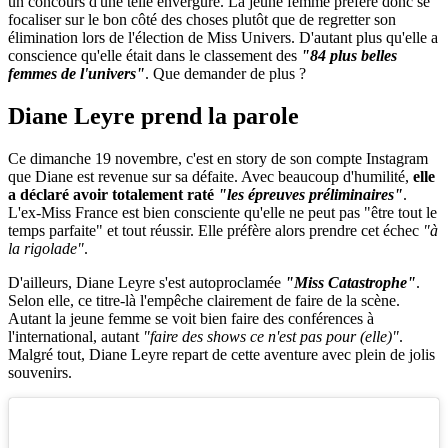
un concours d'une telle envergure. La jeune femme préfère donc se
focaliser sur le bon côté des choses plutôt que de regretter son
élimination lors de l'élection de Miss Univers. D'autant plus qu'elle a
conscience qu'elle était dans le classement des
"84 plus belles
femmes de l'univers"
. Que demander de plus ?
Diane Leyre prend la parole
Ce dimanche 19 novembre, c'est en story de son compte Instagram
que Diane est revenue sur sa défaite. Avec beaucoup d'humilité,
elle
a déclaré avoir totalement raté
"les épreuves préliminaires"
.
L'ex-Miss France est bien consciente qu'elle ne peut pas "être tout le
temps parfaite" et tout réussir. Elle préfère alors prendre cet échec
"à
la rigolade"
.
D'ailleurs, Diane Leyre s'est autoproclamée
"Miss Catastrophe"
.
Selon elle, ce titre-là l'empêche clairement de faire de la scène.
Autant la jeune femme se voit bien faire des conférences à
l'international, autant
"faire des shows ce n'est pas pour (elle)"
.
Malgré tout, Diane Leyre repart de cette aventure avec plein de jolis
souvenirs.