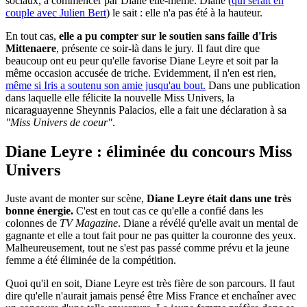
sociaux, à commencer par Diane elle-même. Diane (
qui serait en
couple avec Julien Bert
) le sait : elle n'a pas été à la hauteur.
En tout cas,
elle a pu compter sur le soutien sans faille d'Iris
Mittenaere
, présente ce soir-là dans le jury. Il faut dire que
beaucoup ont eu peur qu'elle favorise Diane Leyre et soit par la
même occasion accusée de triche. Evidemment, il n'en est rien,
même si Iris a soutenu son amie jusqu'au bout.
Dans une publication
dans laquelle elle félicite la nouvelle Miss Univers, la
nicaraguayenne Sheynnis Palacios, elle a fait une déclaration à sa
"Miss Univers de coeur"
.
Diane Leyre : éliminée du concours Miss
Univers
Juste avant de monter sur scène,
Diane Leyre était dans une très
bonne énergie.
C'est en tout cas ce qu'elle a confié dans les
colonnes de
TV Magazine
. Diane a révélé qu'elle avait un mental de
gagnante et elle a tout fait pour ne pas quitter la couronne des yeux.
Malheureusement, tout ne s'est pas passé comme prévu et la jeune
femme a été éliminée de la compétition.
Quoi qu'il en soit, Diane Leyre est très fière de son parcours. Il faut
dire qu'elle n'aurait jamais pensé être Miss France et enchaîner avec