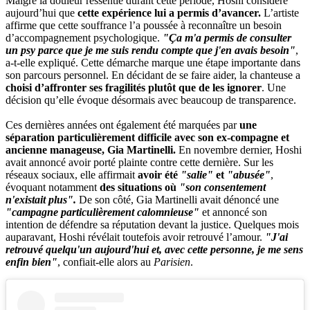
Malgré la douleur ressentie durant cette période, Hoshi considère
aujourd’hui que
cette expérience lui a permis d’avancer.
L’artiste
affirme que cette souffrance l’a poussée à reconnaître un besoin
d’accompagnement psychologique.
"Ça m'a permis de consulter
un psy parce que je me suis rendu compte que j'en avais besoin"
,
a-t-elle expliqué. Cette démarche marque une étape importante dans
son parcours personnel. En décidant de se faire aider, la chanteuse a
choisi d’affronter ses fragilités plutôt que de les ignorer
. Une
décision qu’elle évoque désormais avec beaucoup de transparence.
Ces dernières années ont également été marquées par
une
séparation particulièrement difficile avec son ex-compagne et
ancienne manageuse, Gia Martinelli.
En novembre dernier, Hoshi
avait annoncé avoir porté plainte contre cette dernière. Sur les
réseaux sociaux, elle affirmait
avoir été
"salie"
et
"abusée"
,
évoquant notamment
des situations où
"son consentement
n'existait plus".
De son côté, Gia Martinelli avait dénoncé une
"campagne particulièrement calomnieuse"
et annoncé son
intention de défendre sa réputation devant la justice. Quelques mois
auparavant, Hoshi révélait toutefois avoir retrouvé l’amour.
"J'ai
retrouvé quelqu'un aujourd'hui et, avec cette personne, je me sens
enfin bien"
, confiait-elle alors au
Parisien
.