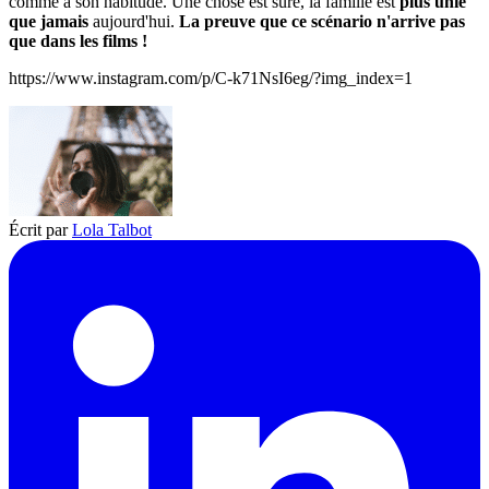
comme à son habitude. Une chose est sûre, la famille est
plus unie
que jamais
aujourd'hui.
La preuve que ce scénario n'arrive pas
que dans les films !
https://www.instagram.com/p/C-k71NsI6eg/?img_index=1
Écrit par
Lola Talbot