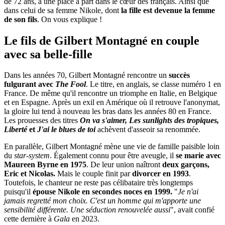
de 72 ans, a une place à part dans le cœur des français. Ainsi que
dans celui de sa femme Nikole, dont
la fille est devenue la femme
de son fils
. On vous explique !
Le fils de Gilbert Montagné en couple
avec sa belle-fille
Dans les années 70, Gilbert Montagné rencontre un
succès
fulgurant avec
The Fool
. Le titre, en anglais, se classe numéro 1 en
France. De même qu'il rencontre un triomphe en Italie, en Belgique
et en Espagne. Après un exil en Amérique où il retrouve l'anonymat,
la gloire lui tend à nouveau les bras dans les années 80 en France.
Les prouesses des titres
On va s'aimer, Les sunlights des tropiques,
Liberté
et
J'ai le blues de toi
achèvent d'asseoir sa renommée.
En parallèle, Gilbert Montagné mène une vie de famille paisible loin
du
star-system
. Également connu pour être aveugle, il
se marie avec
Maureen Byrne en 1975
. De leur union naîtront
deux garçons,
Eric et Nicolas.
Mais le couple finit par
divorcer en 1993
.
Toutefois, le chanteur ne reste pas célibataire très longtemps
puisqu'il
épouse Nikole en secondes noces en 1999.
"
Je n'ai
jamais regretté mon choix
. C'est un homme qui m'apporte une
sensibilité différente. Une séduction renouvelée aussi
", avait confié
cette dernière à
Gala
en 2023.