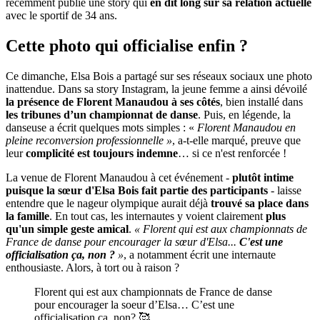
récemment publié une story qui
en dit long sur sa relation actuelle
avec le sportif de 34 ans.
Cette photo qui officialise enfin ?
Ce dimanche, Elsa Bois a partagé sur ses réseaux sociaux une photo
inattendue. Dans sa story Instagram, la jeune femme a ainsi dévoilé
la présence de Florent Manaudou à ses côtés
, bien installé dans
les tribunes d’un championnat de danse
. Puis, en légende, la
danseuse a écrit quelques mots simples : «
Florent Manaudou en
pleine reconversion professionnelle »
, a-t-elle marqué, preuve que
leur
complicité est toujours indemne
… si ce n'est renforcée !
La venue de Florent Manaudou à cet événement -
plutôt intime
puisque la sœur d'Elsa Bois fait partie des participants
- laisse
entendre que le nageur olympique aurait déjà
trouvé sa place dans
la famille
. En tout cas, les internautes y voient clairement
plus
qu'un simple geste amical
.
« Florent qui est aux championnats de
France de danse pour encourager la sœur d'Elsa...
C'est une
officialisation ça, non ?
»
, a notamment écrit une internaute
enthousiaste. Alors, à tort ou à raison ?
Florent qui est aux championnats de France de danse
pour encourager la soeur d’Elsa… C’est une
officialisation ça, non? 🥰