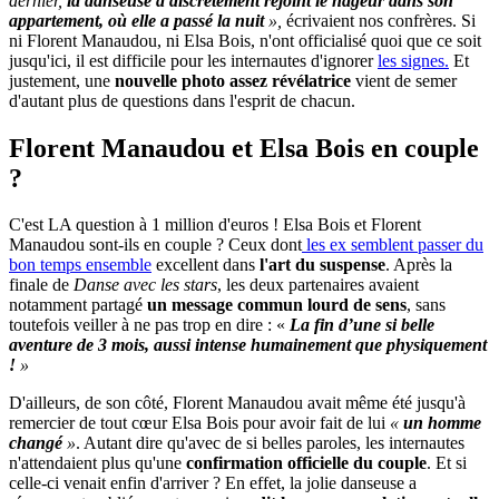
dernier,
la danseuse a discrètement rejoint le nageur dans son
appartement, où elle a passé la nuit
»,
écrivaient nos confrères. Si
ni Florent Manaudou, ni Elsa Bois, n'ont officialisé quoi que ce soit
jusqu'ici, il est difficile pour les internautes d'ignorer
les signes.
Et
justement, une
nouvelle photo assez révélatrice
vient de semer
d'autant plus de questions dans l'esprit de chacun.
Florent Manaudou et Elsa Bois en couple
?
C'est LA question à 1 million d'euros ! Elsa Bois et Florent
Manaudou sont-ils en couple ? Ceux dont
les ex semblent passer du
bon temps ensemble
excellent dans
l'art du suspense
. Après la
finale de
Danse avec les stars
, les deux partenaires avaient
notamment partagé
un message commun lourd de sens
, sans
toutefois veiller à ne pas trop en dire : «
La fin d’une si belle
aventure de 3 mois, aussi intense humainement que physiquement
!
»
D'ailleurs, de son côté, Florent Manaudou avait même été jusqu'à
remercier de tout cœur Elsa Bois pour avoir fait de lui
«
un homme
changé
»
. Autant dire qu'avec de si belles paroles, les internautes
n'attendaient plus qu'une
confirmation officielle du couple
. Et si
celle-ci venait enfin d'arriver ? En effet, la jolie danseuse a