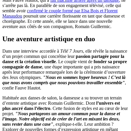
Mais Fauve Hautot, qui a
fait machine arrière après un tatouage
, ne
s’arrête pas là. En parallèle de son engagement télévisé, celle qui
semble avoir
confirmé le couple formé par Elsa Bois et Florent
Manaudou
poursuit une carrière florissante en tant que danseuse et
chorégraphe. Et cette année, elle se lance dans une nouvelle
aventure aux côtés de son compagnon, Romain Guillermic.
Une aventure artistique en duo
Dans une interview accordée à
Télé 7 Jours
, elle révèle la naissance
d’un projet commun qui concrétise leur
passion partagée pour la
danse et la création visuelle
. Le couple vient de
fonder sa propre
compagnie de danse
, une étape importante qui a pris naissance
après leur performance remarquée lors de la cérémonie d’ouverture
des Jeux olympiques.
"Nous en sommes hyper heureux ! C’est là
que nous avons compris que nous pouvions travailler ensemble"
,
confie Fauve Hautot.
Habituée aux danses de salon, la danseuse a su trouver un terrain
d’entente artistique avec Romain Guillermic. Dont
l’univers est
plus ancré dans l’électro
. Cette fusion de styles est au cœur de leur
projet.
"Nous partageons un amour commun pour la danse et
l’image. Notre objectif est de créer de l’art en mixant les deux,
sans rester dans une case"
, explique-t-elle. Leur ambition ?
Explorer de nouvelles formes d’expression artistique en mêlant